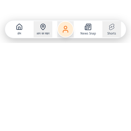
होम
आप का शहर
News Snap
Shorts
Follow us on
X
Download Mobile App
State
›
Jharkhand
›