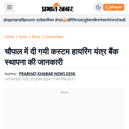
ePaper
होम
झारखण्ड
बिहार
उत्तर प्रदेश
पश्चिम बंगाल
ओरिजिनल
एजुकेशन
बिजनेस
मनोरंजन
टेक
ऑटो
Home
State
Bihar
Samastipur
चौपाल में दी गयी कस्टम हायरिंग यंत्र बैंक
स्थापना की जानकारी
Author
PRABHAT KHABAR NEWS DESK
UPDATED:
TUE, 25 JUN 2024 11:47 PM (IST)
विज्ञापन