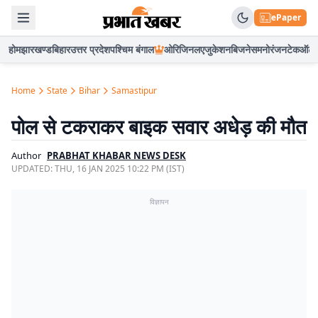
ePaper
होम
झारखण्ड
बिहार
उत्तर प्रदेश
पश्चिम बंगाल
ओरिजिनल
एजुकेशन
बिजनेस
मनोरंजन
टेक
ऑटो
Home
State
Bihar
Samastipur
पोल से टकराकर बाइक सवार अधेड़ की मौत
Author
PRABHAT KHABAR NEWS DESK
UPDATED:
THU, 16 JAN 2025 10:22 PM (IST)
विज्ञापन