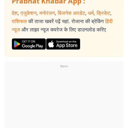
Prabhat Khabar App :
देश
,
एजुकेशन
,
मनोरंजन
,
बिजनेस अपडेट
,
धर्म
,
क्रिकेट
,
राशिफल
की ताजा खबरें पढ़ें यहां. रोजाना की ब्रेकिंग
हिंदी
न्यूज
और लाइव न्यूज कवरेज के लिए डाउनलोड करिए
विज्ञापन