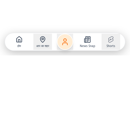
होम
आप का शहर
News Snap
Shorts
Follow us on
X
Download Mobile App