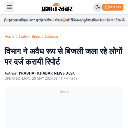
ePaper
होम
झारखण्ड
बिहार
उत्तर प्रदेश
पश्चिम बंगाल
ओरिजिनल
एजुकेशन
बिजनेस
मनोरंजन
टेक
ऑटो
Home
State
Bihar
Saharsa
विभाग ने अवैध रूप से बिजली जला रहे लोगों
पर दर्ज करायी रिपोर्ट
Author
PRABHAT KHABAR NEWS DESK
UPDATED:
MON, 20 MAY 2024 08:41 PM (IST)
विज्ञापन