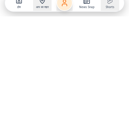
होम
आप का शहर
News Snap
Shorts
Follow us on
X
Download Mobile App
State
›
Jharkhand
›
Hindi News
Gumla News
Bihar News
Dumka News
Delhi News
Ranchi News