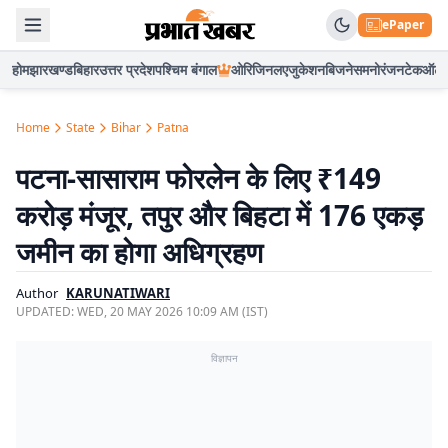
ePaper
होम
झारखण्ड
बिहार
उत्तर प्रदेश
पश्चिम बंगाल
ओरिजिनल
एजुकेशन
बिजनेस
मनोरंजन
टेक
ऑटो
Home
State
Bihar
Patna
पटना-सासाराम फोरलेन के लिए ₹149
करोड़ मंजूर, तपुर और बिहटा में 176 एकड़
जमीन का होगा अधिग्रहण
Author
KARUNATIWARI
UPDATED:
WED, 20 MAY 2026 10:09 AM (IST)
विज्ञापन