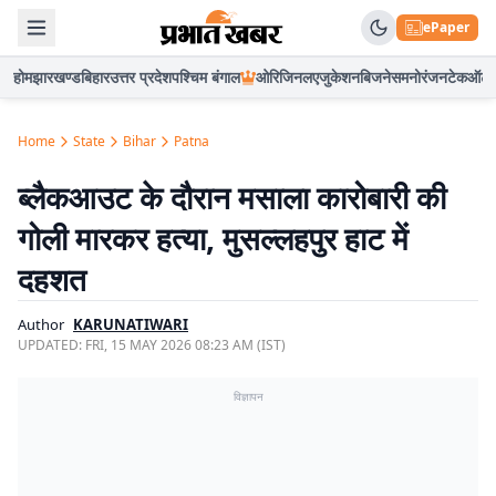
ePaper
होम
झारखण्ड
बिहार
उत्तर प्रदेश
पश्चिम बंगाल
ओरिजिनल
एजुकेशन
बिजनेस
मनोरंजन
टेक
ऑटो
Home
State
Bihar
Patna
ब्लैकआउट के दौरान मसाला कारोबारी की
गोली मारकर हत्या, मुसल्लहपुर हाट में
दहशत
Author
KARUNATIWARI
UPDATED:
FRI, 15 MAY 2026 08:23 AM (IST)
विज्ञापन