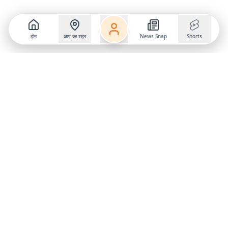
होम
आप का शहर
News Snap
Shorts
Follow us on
X
Download Mobile App
State
›
Jharkhand
›
Hindi News
Gumla News