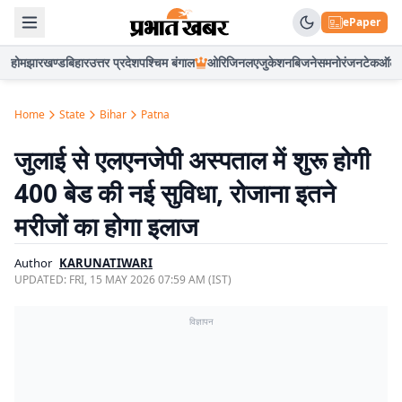
ePaper
होम
झारखण्ड
बिहार
उत्तर प्रदेश
पश्चिम बंगाल
ओरिजिनल
एजुकेशन
बिजनेस
मनोरंजन
टेक
ऑटो
Home
State
Bihar
Patna
जुलाई से एलएनजेपी अस्पताल में शुरू होगी
400 बेड की नई सुविधा, रोजाना इतने
मरीजों का होगा इलाज
Author
KARUNATIWARI
UPDATED:
FRI, 15 MAY 2026 07:59 AM (IST)
विज्ञापन