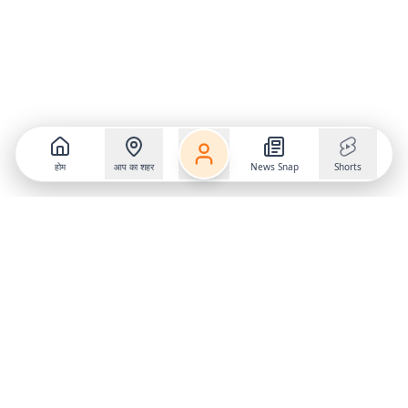
होम
आप का शहर
News Snap
Shorts
Follow us on
X
Download Mobile App