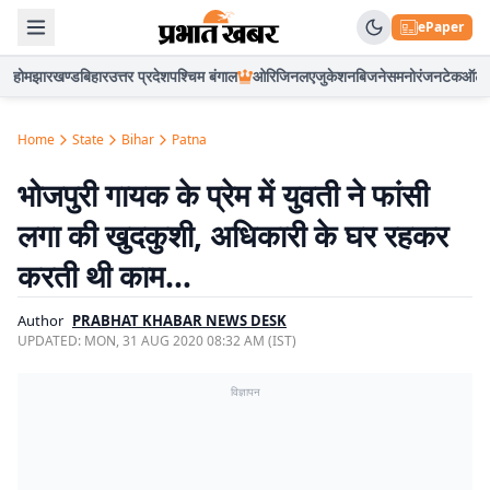
ePaper
होम
झारखण्ड
बिहार
उत्तर प्रदेश
पश्चिम बंगाल
ओरिजिनल
एजुकेशन
बिजनेस
मनोरंजन
टेक
ऑटो
Home
State
Bihar
Patna
भोजपुरी गायक के प्रेम में युवती ने फांसी
लगा की खुदकुशी, अधिकारी के घर रहकर
करती थी काम…
Author
PRABHAT KHABAR NEWS DESK
UPDATED:
MON, 31 AUG 2020 08:32 AM (IST)
विज्ञापन