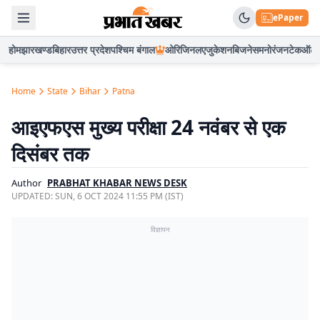
ePaper
होम
झारखण्ड
बिहार
उत्तर प्रदेश
पश्चिम बंगाल
ओरिजिनल
एजुकेशन
बिजनेस
मनोरंजन
टेक
ऑटो
Home
State
Bihar
Patna
आइएफएस मुख्य परीक्षा 24 नवंबर से एक
दिसंबर तक
Author
PRABHAT KHABAR NEWS DESK
UPDATED:
SUN, 6 OCT 2024 11:55 PM (IST)
विज्ञापन