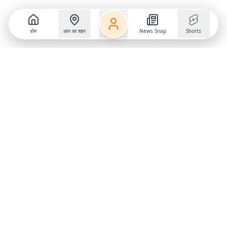
होम
आप का शहर
News Snap
Shorts
Follow us on
X
Download Mobile App
State
›
Jharkhand
›
Hindi News
Gumla News
Bihar News
Dumka News