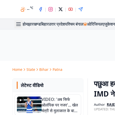
°C
|
|
|
|
--
होम
झारखण्ड
बिहार
उत्तर प्रदेश
पश्चिम बंगाल
ओरिजिनल
एजुकेशन
Home
State
Bihar
Patna
पछुआ हव
लेटेस्ट वीडियो
IMD ने 
VIDEO: 'अब सिर्फ
ओलंपिक पर नजर'... खेल
Author
RAJ
UPDATED:
THU
मंत्री से मुलाकात के बाद