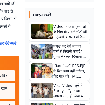
बदलावों की
के बाद से
वायरल खबरें
ो सक्रिय हो
एमडी ने
Video: भाजपा प्रत्याशी
के पिता के सामने नोटों की
गड्डियां, वायरल वीडियो
से राजनीति में उबाल,
ला देने वाली
पहाड़ों पर मैगी बेचकर
अजित महतो बोले- TMC
होती है कितनी कमाई?
की गंदी चाल
युवक ने गल्ला दिखाया तो
नौकरी वालों के खड़े हो गए
जिंदगी में कभी RSS-BJP
कान
के लिए काम नहीं करूंगा,
िलंबित
रिंटू पॉल को TMC
ऑफिस में ले जाकर पीटा,
Viral Video: कुत्ते ने
Video वायरल
े खास
Shreyas Iyer को
लगभग काट ही लिया था,
न्यूजीलैंड सीरीज से पहले