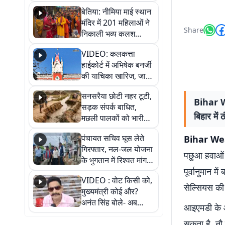
जैसमीन लंबोरिया का बड़ा
बेतिया: नीमिया माई स्थान
बयान
मंदिर में 201 महिलाओं ने
Share
निकाली भव्य कलश
शोभायात्रा, शिवलिंग
VIDEO: कलकत्ता
प्राण-प्रतिष्ठा महोत्सव
हाईकोर्ट में अभिषेक बनर्जी
शुरू
की याचिका खारिज, जानें
क्या है पूरा मामला
सनसरैया छोटी नहर टूटी,
Bihar We
सड़क संपर्क बाधित,
बिहार में
मछली पालकों को भारी
नुकसान
पंचायत सचिव घूस लेते
Bihar We
गिरफ्तार, नल-जल योजना
पछुआ हवाओं न
के भुगतान में रिश्वत मांगना
पूर्वानुमान म
पड़ा भारी
VIDEO : वोट किसी को,
सेल्सियस की
मुख्यमंत्री कोई और?
अनंत सिंह बोले- अब
आइएमडी के आ
जनता हर चुनाव में देगी
सकता है. नौ ज
जवाब