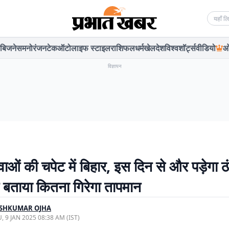
Searc
बिजनेस
मनोरंजन
टेक
ऑटो
लाइफ स्टाइल
राशिफल
धर्म
खेल
देश
विश्व
शॉर्ट्स
वीडियो
ओ
विज्ञापन
ाओं की चपेट में बिहार, इस दिन से और पड़ेगा ठ
बताया कितना गिरेगा तापमान
ESHKUMAR OJHA
, 9 JAN 2025 08:38 AM (IST)