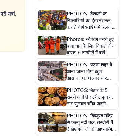
ढ़ें यहां.
PHOTOS : वैशाली के
खिलाड़ियों का इंटरनेशनल
कराटे चैंपियनशिप में जलवा,
जीते 9 पदक, पांच तस्वीर से
Photos: स्केटिंग करते हुए
देखिए पूरा खेल
बाबा धाम के लिए निकले तीन
दोस्त, 6 तस्वीरों में देखें
आस्था और जुनून की कहानी
PHOTOS : पटना शहर में
आना-जाना होगा बहुत
आसान, एक गोलंबर चार
फ्लाईओवर को जोड़ेगा
PHOTOS: बिहार के 5
सबसे अनोखे स्ट्रीट फूड्स,
नाम सुनकर चौंक जाएंगे
लेकिन स्वाद ऐसा कि बार-बार
PHOTOS : विष्णुपद मंदिर
खाने का करेगा मन
से फल्गु नदी तक, तस्वीरों में
देखिए गया जी की आध्यात्मिक
पहचान