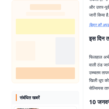
और उत्तर-पूर
जारी किया है
बिहार की अपडे
इस दिन तर
फिलहाल अभी 
वाली ठंड जार
उच्चतम तापमा
खिली धूप को 
सेल्सियस ताप
संबंधित खबरें
10 जनवरी