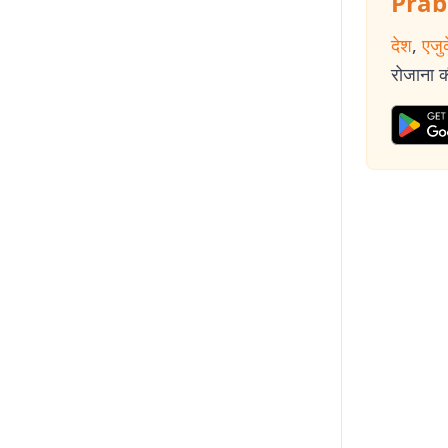
Prab
देश
,
एजु
रोजाना की