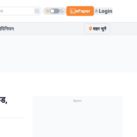
h news
Login
ePaper
पिनियन
शहर चुनें
ंड,
विज्ञापन