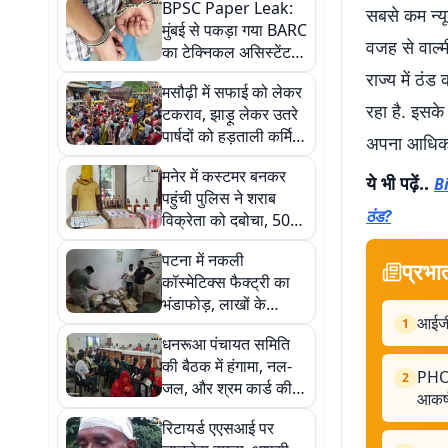
BPSC Paper Leak:
सबसे कम न्यू
मुंबई से पकड़ा गया BARC
वजह से वाल्म
का टेक्निकल असिस्टेंट,
AEDO पेपर लीक में
राज्य में ठं
मसौढ़ी में सफाई को लेकर
EOU का एक्शन
रहा है. इसके
टकराव, झाड़ू लेकर उतरे
पार्षदों को हड़ताली कर्मियों
अपना आधिकार
ने रोका, पुलिस ने संभाला
मनेर में कस्टमर बनकर
मोर्चा
ये भी पढ़ें..
Bi
पहुंची पुलिस ने शराब
ठंड?
विक्रेता को दबोचा, 50
लीटर अंग्रेजी शराब
पटना में नकली
बरामद
प्रभा
कॉस्मेटिक्स फैक्ट्री का
भंडाफोड़, लाखों के
आईजी
डुप्लीकेट उत्पाद जब्त
1
धनरूआ पंचायत समिति
की बैठक में हंगामा, नल-
PHOT
2
जल, और श्रम कार्ड की
आकर्
अनियमितताओं पर उठे
रिटायर्ड एएसआई पर
सवाल