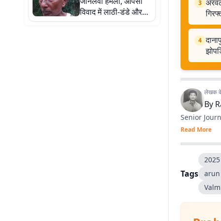
जानलेवा हमला, आपसी
अरवल
3
विवाद में लाठी-डंडे और
गिरफ्
लोहे की रॉड से पीटा
दानाप
4
झोपड़
लेखक के 
By
R
Senior Journ
Read More
2025 
Tags
arun
Valm