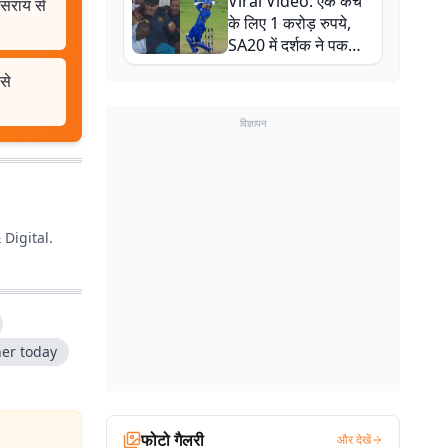
Viral Video: एक कैच
ीसराय से
बाल-बाल बचे
के लिए 1 करोड़ रुपये,
SA20 में दर्शक ने पकड़ा
एक हाथ से गजब का कैच
से
विज्ञापन
 Digital.
er today
फोटो गैलरी
और देखें