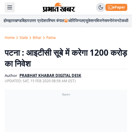
ePaper
होम
झारखण्ड
बिहार
उत्तर प्रदेश
पश्चिम बंगाल
ओरिजिनल
एजुकेशन
बिजनेस
मनोरंजन
टेक
ऑटो
Home
State
Bihar
Patna
पटना : आइटीसी सूबे में करेगा 1200 करोड़
का निवेश
Author
PRABHAT KHABAR DIGITAL DESK
UPDATED:
SAT, 15 FEB 2020 08:58 AM (IST)
विज्ञापन