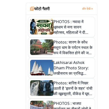
फोटो गैलरी
और देखें
PHOTOS : नवादा में
धूमधाम से मना सावन
महोत्सव, महिलाओं ने दी
सांस्कृतिक प्रस्तुतियां
Photos: सारण के कोंध
मथुरा धाम के पर्यटन स्थल के
रूप में विकसित होने की जगी
आस, 9 तस्वीरों में देखें पूरी
Lakhisarai Ashok
कहानी
Dham Photo Story:
लखीसराय का प्रसिद्ध
अशोक धाम—आस्था,
Photos: बारिश में निखर
श्रृंगार, अनुष्ठान और
उठती है 'झरनों के शहर' रांची
अलौकिक संध्या आरती के
की खूबसूरती, वीकेंड में घूम
विहंगम दृश्य
आएं ये 5 वादियां
PHOTOS : भाजपा
कार्यालय का सैकड़ों लोगों ने