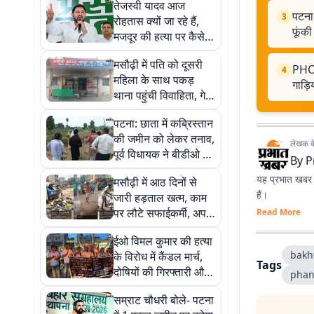
तेजस्वी यादव आज
पटना:
3
रोहतास क्यों जा रहे हैं,
फूंकी
मजदूर की हत्या पर कैसे
चढ़ायेंगे राजनीतिक रंग,
मसौढ़ी में पति को दूसरी
जानिए पूरी कहानी…
PHOTO
4
महिला के साथ पकड़
गाड़ि
थाना पहुंची विवाहिता, गेट
पर ही पति-पत्नी में मारपीट
पटना: छाता में कब्रिस्तान
की जमीन को लेकर तनाव,
लेखक के 
पूर्व विधायक ने बीडीओ पर
By
P
लगाए गंभीर आरोप
यह प्रभात खबर क
मसौढ़ी में आठ दिनों से
हैं।
जारी हड़ताल खत्म, काम
पर लौटे सफाईकर्मी, अपनी
Read More
मांगों को लेकर धरना दे रहे
ईओ विमल कुमार की हत्या
थे
bakh­
के विरोध में कैंडल मार्च,
Tags
दोषियों की गिरफ्तारी और
phan
मुआवजा समेत सरकारी
सम्राट चौधरी बोले- पटना
नौकरी की मांग