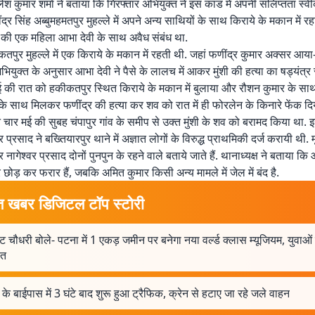
ेश कुमार शर्मा ने बताया कि गिरफ्तार अभियुक्त ने इस कांड में अपनी संलिप्तता स्वी
्र सिंह अब्बुमहमतपुर मुहल्ले में अपने अन्य साथियों के साथ किराये के मकान में र
 की एक महिला आभा देवी के साथ अवैध संबंध था.
तपुर मुहल्ले में एक किराये के मकान में रहती थी. जहां फणींद्र कुमार अक्सर आय
भियुक्त के अनुसार आभा देवी ने पैसे के लालच में आकर मुंशी की हत्या का षड्यंत्र 
ई की रात को हकीकतपुर स्थित किराये के मकान में बुलाया और रौशन कुमार के साथ 
के साथ मिलकर फणींद्र की हत्या कर शव को रात में ही फोरलेन के किनारे फेंक द
 चार मई की सुबह चंपापुर गांव के समीप से उक्त मुंशी के शव को बरामद किया था. इस
वर प्रसाद ने बख्तियारपुर थाने में अज्ञात लोगों के विरुद्ध प्राथमिकी दर्ज करायी थी
र नागेश्वर प्रसाद दोनों पुनपुन के रहने वाले बताये जाते हैं. थानाध्यक्ष ने बताया कि
 छोड़ कर फरार हैं, जबकि अमित कुमार किसी अन्य मामले में जेल में बंद है.
त खबर डिजिटल टॉप स्टोरी
ट चौधरी बोले- पटना में 1 एकड़ जमीन पर बनेगा नया वर्ल्ड क्लास म्यूजियम, युवाओं
ित
के बाईपास में 3 घंटे बाद शुरू हुआ ट्रैफिक, क्रेन से हटाए जा रहे जले वाहन