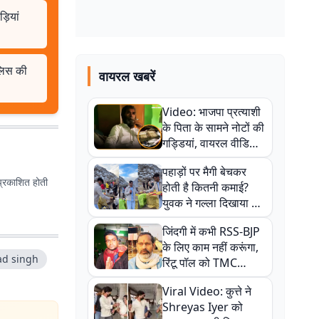
़ियां
ुलिस की
वायरल खबरें
Video: भाजपा प्रत्याशी
के पिता के सामने नोटों की
गड्डियां, वायरल वीडियो
से राजनीति में उबाल,
पहाड़ों पर मैगी बेचकर
अजित महतो बोले- TMC
प्रकाशित होती
होती है कितनी कमाई?
की गंदी चाल
युवक ने गल्ला दिखाया तो
नौकरी वालों के खड़े हो गए
जिंदगी में कभी RSS-BJP
कान
के लिए काम नहीं करूंगा,
ad singh
रिंटू पॉल को TMC
ऑफिस में ले जाकर पीटा,
Viral Video: कुत्ते ने
Video वायरल
Shreyas Iyer को