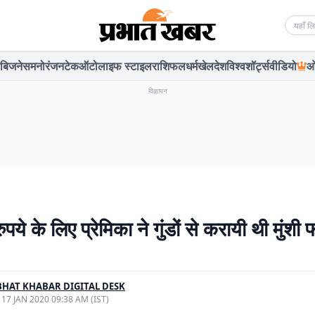
Searc
बिजनेस
मनोरंजन
टेक
ऑटो
लाइफ स्टाइल
राशिफल
धर्म
खेल
देश
विश्व
शॉर्ट्स
वीडियो
ओ
विज्ञापन
ुपये के लिए प्रेमिका ने गुंडों से करायी थी मुंशी 
HAT KHABAR DIGITAL DESK
, 17 JAN 2020 09:38 AM (IST)