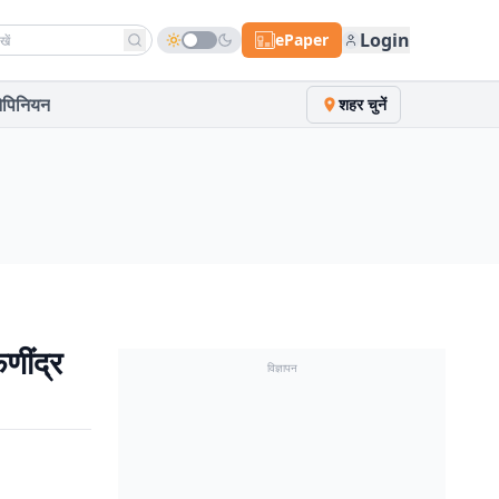
h news
Login
ePaper
पिनियन
शहर चुनें
फणींद्र
विज्ञापन