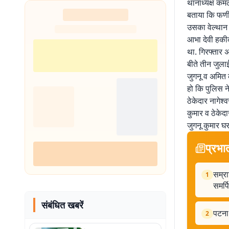
थानाध्यक्ष कमल
बताया कि फणींद
उसका वेल्थान
आभा देवी हकीक
था. गिरफ्तार अ
बीते तीन जुला
जुगनू व अमित 
हो कि पुलिस ने
ठेकेदार नागेश्
कुमार व ठेकेदा
जुगनू कुमार घर
प्रभा
सम्रा
1
समर्प
संबंधित खबरें
पटना 
2