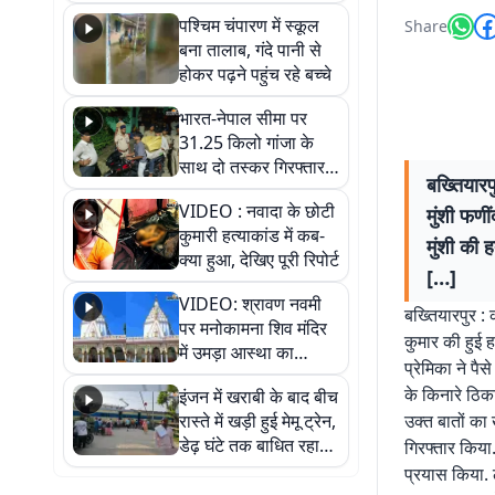
गिरफ्तार
पश्चिम चंपारण में स्कूल
Share
बना तालाब, गंदे पानी से
होकर पढ़ने पहुंच रहे बच्चे
भारत-नेपाल सीमा पर
31.25 किलो गांजा के
साथ दो तस्कर गिरफ्तार,
बख्तियारप
नेपाली नंबर की बाइक
VIDEO : नवादा के छोटी
मुंशी फणी
जब्त
कुमारी हत्याकांड में कब-
मुंशी की ह
क्या हुआ, देखिए पूरी रिपोर्ट
[…]
VIDEO: श्रावण नवमी
बख्तियारपुर : 
पर मनोकामना शिव मंदिर
कुमार की हुई ह
में उमड़ा आस्था का
प्रेमिका ने पै
सैलाब, हर-हर महादेव के
के किनारे ठिक
इंजन में खराबी के बाद बीच
जयघोष से गूंजा परिसर
रास्ते में खड़ी हुई मेमू ट्रेन,
उक्त बातों का
डेढ़ घंटे तक बाधित रहा
गिरफ्तार किया
आवागमन
प्रयास किया.