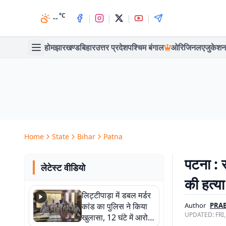
°C
|
|
|
|
--
होम
झारखण्ड
बिहार
उत्तर प्रदेश
पश्चिम बंगाल
ओरिजिनल
एजुकेशन
Home
State
Bihar
Patna
पटना : र
लेटेस्ट वीडियो
की हत्या
लिट्टीपाड़ा में डबल मर्डर
कांड का पुलिस ने किया
Author
PRAB
UPDATED:
FRI
खुलासा, 12 घंटे में आरोपी