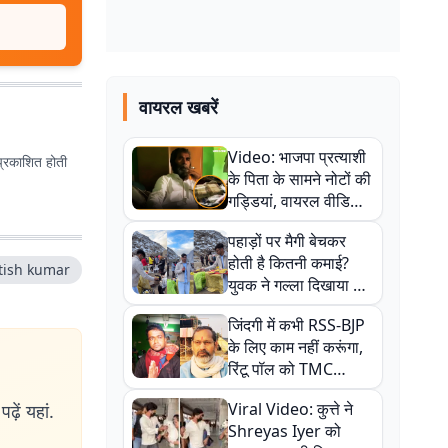
वायरल खबरें
Video: भाजपा प्रत्याशी
प्रकाशित होती
के पिता के सामने नोटों की
गड्डियां, वायरल वीडियो
से राजनीति में उबाल,
पहाड़ों पर मैगी बेचकर
अजित महतो बोले- TMC
होती है कितनी कमाई?
की गंदी चाल
tish kumar
युवक ने गल्ला दिखाया तो
नौकरी वालों के खड़े हो गए
जिंदगी में कभी RSS-BJP
कान
के लिए काम नहीं करूंगा,
रिंटू पॉल को TMC
ऑफिस में ले जाकर पीटा,
Viral Video: कुत्ते ने
ढ़ें यहां.
Video वायरल
Shreyas Iyer को