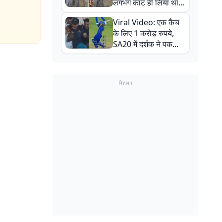
लगभग काट ही लिया था,
न्यूजीलैंड सीरीज से पहले
Viral Video: एक कैच
बाल-बाल बचे
के लिए 1 करोड़ रुपये,
SA20 में दर्शक ने पकड़ा
एक हाथ से गजब का कैच
विज्ञापन