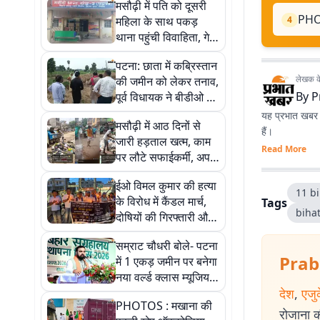
मसौढ़ी में पति को दूसरी
PHOTO
महिला के साथ पकड़
4
थाना पहुंची विवाहिता, गेट
पर ही पति-पत्नी में मारपीट
पटना: छाता में कब्रिस्तान
लेखक के 
की जमीन को लेकर तनाव,
By
P
पूर्व विधायक ने बीडीओ पर
लगाए गंभीर आरोप
यह प्रभात खबर क
मसौढ़ी में आठ दिनों से
हैं।
जारी हड़ताल खत्म, काम
Read More
पर लौटे सफाईकर्मी, अपनी
मांगों को लेकर धरना दे रहे
ईओ विमल कुमार की हत्या
थे
11 bi
के विरोध में कैंडल मार्च,
Tags
biha
दोषियों की गिरफ्तारी और
मुआवजा समेत सरकारी
सम्राट चौधरी बोले- पटना
नौकरी की मांग
Prab
में 1 एकड़ जमीन पर बनेगा
नया वर्ल्ड क्लास म्यूजियम,
युवाओं को होगा समर्पित
देश
,
एजु
PHOTOS : मखाना की
रोजाना की