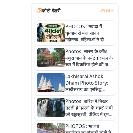
फोटो गैलरी
और देखें
PHOTOS : नवादा में
धूमधाम से मना सावन
महोत्सव, महिलाओं ने दी
सांस्कृतिक प्रस्तुतियां
Photos: सारण के कोंध
मथुरा धाम के पर्यटन स्थल के
रूप में विकसित होने की जगी
आस, 9 तस्वीरों में देखें पूरी
Lakhisarai Ashok
कहानी
Dham Photo Story:
लखीसराय का प्रसिद्ध
अशोक धाम—आस्था,
Photos: बारिश में निखर
श्रृंगार, अनुष्ठान और
उठती है 'झरनों के शहर' रांची
अलौकिक संध्या आरती के
की खूबसूरती, वीकेंड में घूम
विहंगम दृश्य
आएं ये 5 वादियां
PHOTOS : भाजपा
कार्यालय का सैकड़ों लोगों ने