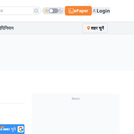
h news
Login
ePaper
पिनियन
शहर चुनें
विज्ञापन