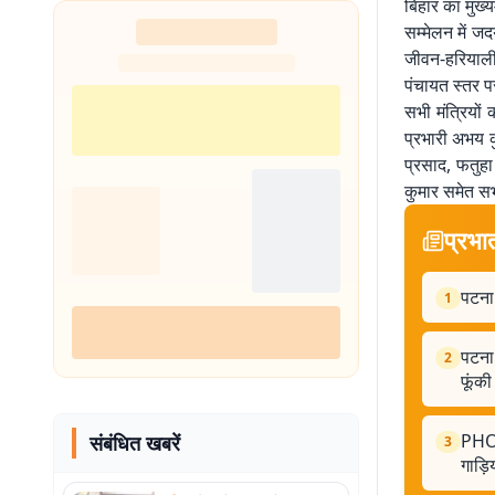
बिहार का मुख्यम
सम्मेलन में जद
जीवन-हरियाली
पंचायत स्तर प
सभी मंत्रियों
प्रभारी अभय क
प्रसाद, फतुहा
कुमार समेत सभ
प्रभा
पटना 
1
पटना:
2
फूंकी
PHOTO
संबंधित खबरें
3
गाड़ि