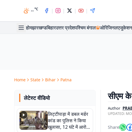
°C
|
|
|
|
--
होम
झारखण्ड
बिहार
उत्तर प्रदेश
पश्चिम बंगाल
ओरिजिनल
एजुकेशन
Home
State
Bihar
Patna
सीएम के 
लेटेस्ट वीडियो
Author
PRAB
लिट्टीपाड़ा में डबल मर्डर
UPDATED:
MON
कांड का पुलिस ने किया
खुलासा, 12 घंटे में आरोपी
Share