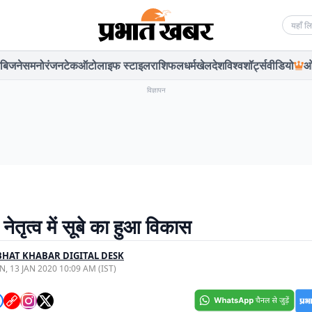
Searc
बिजनेस
मनोरंजन
टेक
ऑटो
लाइफ स्टाइल
राशिफल
धर्म
खेल
देश
विश्व
शॉर्ट्स
वीडियो
ओ
विज्ञापन
नेतृत्व में सूबे का हुआ विकास
HAT KHABAR DIGITAL DESK
, 13 JAN 2020 10:09 AM (IST)