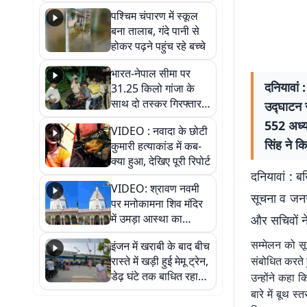
गिरफ्तार
पश्चिम चंपारण में स्कूल
बना तालाब, गंदे पानी से
होकर पढ़ने पहुंच रहे बच्चे
भारत-नेपाल सीमा पर
दनियावां 
31.25 किलो गांजा के
साथ दो तस्कर गिरफ्तार,
उद्घाटन स
नेपाली नंबर की बाइक
552 अध्यक
VIDEO : नवादा के छोटी
जब्त
सिंह ने क
कुमारी हत्याकांड में कब-
क्या हुआ, देखिए पूरी रिपोर्ट
दनियावां : 
VIDEO: श्रावण नवमी
सूचना व जनसं
पर मनोकामना शिव मंदिर
में उमड़ा आस्था का
और सचिवों ने
सैलाब, हर-हर महादेव के
सम्मेलन को सू
इंजन में खराबी के बाद बीच
जयघोष से गूंजा परिसर
रास्ते में खड़ी हुई मेमू ट्रेन,
संबोधित करते 
डेढ़ घंटे तक बाधित रहा
उन्होंने कहा 
आवागमन
बारे में बूथ 