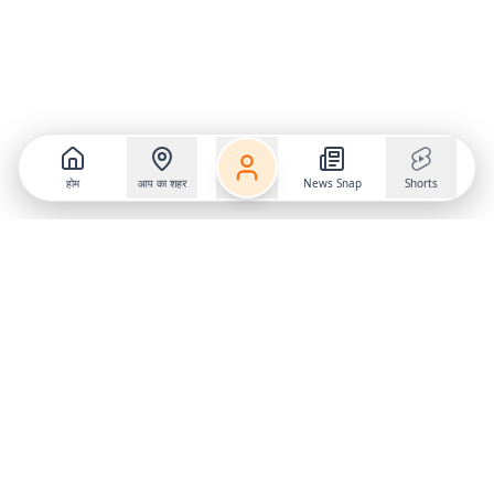
होम
आप का शहर
News Snap
Shorts
Follow us on
X
Download Mobile App