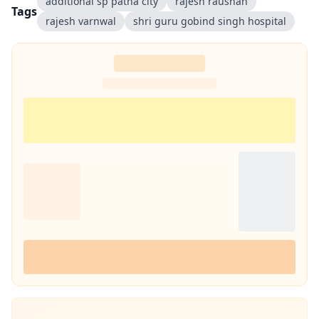
additional sp patna city
rajesh raushan
Tags
rajesh varnwal
shri guru gobind singh hospital