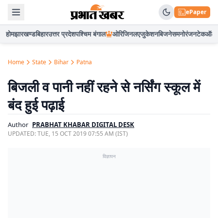
ePaper
होम
झारखण्ड
बिहार
उत्तर प्रदेश
पश्चिम बंगाल
ओरिजिनल
एजुकेशन
बिजनेस
मनोरंजन
टेक
ऑटो
Home
State
Bihar
Patna
बिजली व पानी नहीं रहने से नर्सिंग स्कूल में
बंद हुई पढ़ाई
Author
PRABHAT KHABAR DIGITAL DESK
UPDATED:
TUE, 15 OCT 2019 07:55 AM (IST)
विज्ञापन