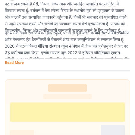
पटना जन्मस्थली है मेरी, निष्पक्ष, तथ्यात्मक और जनहित आधारित पत्रकारिता में
विश्वास करता हूं. वर्तमान में मेरा उद्देश्य बिहार के स्थानीय मुद्दों को प्रमुखता से उठाना
और पाठकों तक सत्यापित जानकारी पहुंचाना है. किसी भी समाचार को प्रकाशित करने
से पहले उपलब्ध तथ्यों और स्रोतों का सत्यापन करना मेरी प्राथमिकता है. पाठकों को
विश्वसनीय, निष्पक्ष और जनहितकारी जानकारी उपलब्ध कराने के लिए प्रतिबद्ध हूं.
प्राथमिक शिक्षा संत जेवियर्स हाई स्कूल, पटना से पूरी करने के बाद संत जेवियर्स कॉलेज
ऑफ मैनेजमेंट एंड टेक्नॉलजी से बैचलर्स ऑफ मास कम्यूनिकेशन से स्नातक किया हूं.
2020 से पटना स्थित मीडिया संस्थान न्यूज 4 नेशन में एंकर सह प्रोड्यूसर के पद पर
डेढ़ वर्षों तक काम किया. इसके उपरांत जून 2022 से इंडियन पॉलिटिकल एक्शन
कमिटी (I-PAC) में सीनियर एग्जीक्यूटिव के पद पर रहते हुए डिजिटल कम्यूनिकेशन टीम
Read More
में कार्य करने का मौका मिला. वर्तमान में प्रभात खबर में कंटेंट राइटर के पद पर हूं इसके
माध्यम से नागरिकों के पास तथ्यात्मक और सही सूचनाएँ, खबर और अपडेट देने का कार्य
कर रहा हूं.