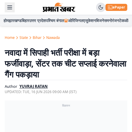
ePaper
होम
झारखण्ड
बिहार
उत्तर प्रदेश
पश्चिम बंगाल
ओरिजिनल
एजुकेशन
बिजनेस
मनोरंजन
टेक
ऑटो
Home
State
Bihar
Nawada
नवादा में सिपाही भर्ती परीक्षा में बड़ा
फर्जीवाड़ा, सेंटर तक चीट सप्लाई करनेवाला
गैंग पकड़ाया
Author
YUVRAJ RATAN
UPDATED:
TUE, 16 JUN 2026 09:00 AM (IST)
विज्ञापन