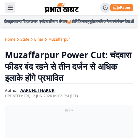
ePaper
होम
झारखण्ड
बिहार
उत्तर प्रदेश
पश्चिम बंगाल
ओरिजिनल
एजुकेशन
बिजनेस
मनोरंजन
टेक
ऑटो
Home
State
Bihar
Muzaffarpur
Muzaffarpur Power Cut: चंदवारा
फीडर बंद रहने से तीन दर्जन से अधिक
इलाके होंगे प्रभावित
Author
AARUNI THAKUR
UPDATED:
FRI, 12 JUN 2026 09:06 PM (IST)
विज्ञापन