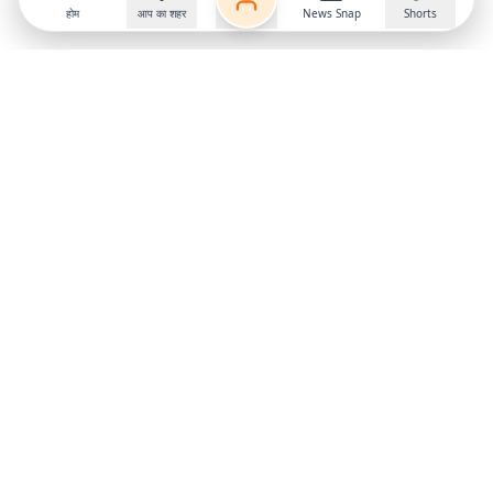
होम
आप का शहर
News Snap
Shorts
Follow us on
X
Download Mobile App
State
›
Jharkhand
›
Hindi News
Gumla News
Bihar News
Dumka News
Delhi News
Ranchi News
Odisha News
Bokaro News