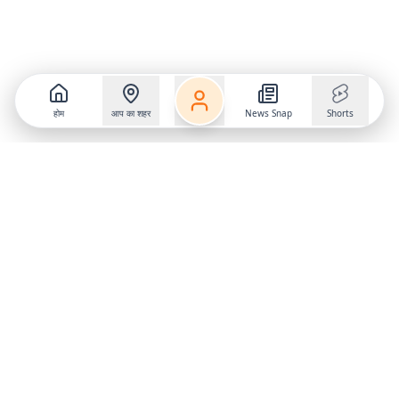
होम
आप का शहर
News Snap
Shorts
Follow us on
X
Download Mobile App
State
›
Jharkhand
›