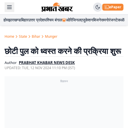
ePaper
होम
झारखण्ड
बिहार
उत्तर प्रदेश
पश्चिम बंगाल
ओरिजिनल
एजुकेशन
बिजनेस
मनोरंजन
टेक
ऑटो
Home
State
Bihar
Munger
छोटी पुल को ध्वस्त करने की प्रक्रिया शुरू
Author
PRABHAT KHABAR NEWS DESK
UPDATED:
TUE, 12 NOV 2024 11:10 PM (IST)
विज्ञापन