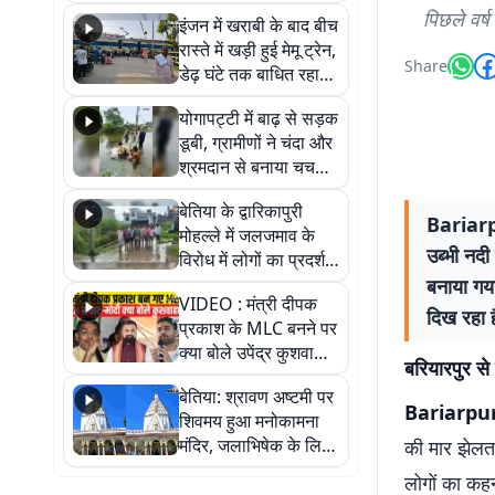
सैलाब, हर-हर महादेव के
पिछले वर्ष
इंजन में खराबी के बाद बीच
जयघोष से गूंजा परिसर
रास्ते में खड़ी हुई मेमू ट्रेन,
Share
डेढ़ घंटे तक बाधित रहा
आवागमन
योगापट्टी में बाढ़ से सड़क
डूबी, ग्रामीणों ने चंदा और
श्रमदान से बनाया चचरी
पुल
बेतिया के द्वारिकापुरी
Bariarpu
मोहल्ले में जलजमाव के
उब्भी नदी
विरोध में लोगों का प्रदर्शन,
स्थायी समाधान की मांग
बनाया गया
VIDEO : मंत्री दीपक
दिख रहा ह
प्रकाश के MLC बनने पर
क्या बोले उपेंद्र कुशवाहा,
बरियारपुर से 
सुनिए
बेतिया: श्रावण अष्टमी पर
Bariarpur
शिवमय हुआ मनोकामना
मंदिर, जलाभिषेक के लिए
की मार झेलता 
लगी लंबी कतारें
लोगों का कहन