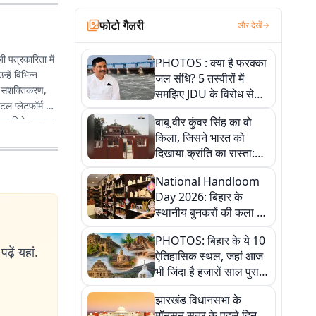
फोटो गैलरी
और देखें
 पत्रकारिता में
PHOTOS : क्या है फरक्का
्हें विभिन्न
जल संधि? 5 तस्वीरों में
ला सशक्तिकरण,
समझिए JDU के विरोध से
ल प्लेटफॉर्म के
लेकर बिहार पर असर तक
उनका विशेष लगाव
बाबू वीर कुंवर सिंह का वो
पूरी कहानी
 का माध्यम बन
किला, जिसने भारत को
दिखाया क्रांति का रास्ता:
तस्वीरों में देखिए
National Handloom
Day 2026: बिहार के
स्थानीय बुनकरों की कला को
सलाम, तस्वीरों में देखें
PHOTOS: बिहार के ये 10
हस्तकरघा की समृद्ध परंपरा
ढ़ें यहां.
ऐतिहासिक स्थल, जहां आज
भी जिंदा है हजारों साल पुराना
इतिहास, एक बार जरूर घूमिए
झारखंड विधानसभा के
मॉनसून सत्र के पहले दिन