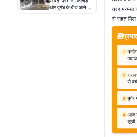
से बढ़ी परेशानी, कीचड़
और दुर्गंध के बीच आने-
तरह मरम्मत क
जाने को मजबूर श्रद्धालु
से राहत मिल
प्रभा
मनरेग
1
पदार्
श्राव
2
से ब
मुंगे
3
आज का
4
सूची