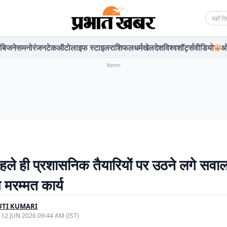
Searc
बिजनेस
मनोरंजन
टेक
ऑटो
लाइफ स्टाइल
राशिफल
धर्म
खेल
देश
विश्व
शॉर्ट्स
वीडियो
ओ
विज्ञापन
पहले ही प्रशासनिक तैयारियों पर उठने लगे सवा
 मरम्मत कार्य
UTI KUMARI
, 12 JUN 2026 09:44 AM (IST)