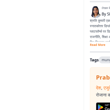
लेखक के 
By
S
श्रुति कुमारी ए
स्नातकोत्तर डिप्ल
प्लाटफॉर्म्स पर
राजनीति, शिक्षा
लिए स्क्रिप्ट र
Read More
है और वे मानती 
सकती है।
Tags
mun
Prab
देश
,
एजु
रोजाना की