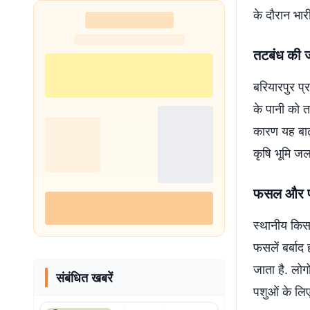
के दौरान भार
तटबंध की ज
बरियारपुर प्
के पानी को त
कारण यह बाढ़
कृषि भूमि जल
फसल और पशु
स्थानीय किसा
फसलें बर्बाद
जाता है. लोग
संबंधित खबरें
पशुओं के लि