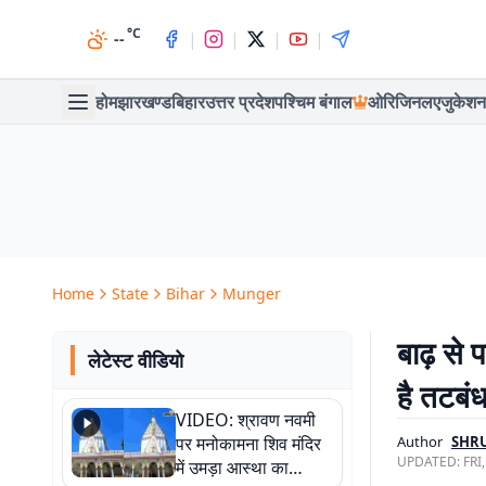
°C
|
|
|
|
--
होम
झारखण्ड
बिहार
उत्तर प्रदेश
पश्चिम बंगाल
ओरिजिनल
एजुकेशन
Home
State
Bihar
Munger
बाढ़ से 
लेटेस्ट वीडियो
है तटबंध
VIDEO: श्रावण नवमी
पर मनोकामना शिव मंदिर
Author
SHR
UPDATED:
FRI
में उमड़ा आस्था का