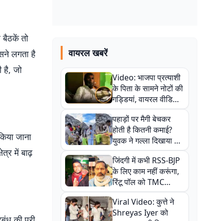
बैठकें तो
वायरल खबरें
सने लगता है
 है, जो
Video: भाजपा प्रत्याशी
के पिता के सामने नोटों की
गड्डियां, वायरल वीडियो
से राजनीति में उबाल,
पहाड़ों पर मैगी बेचकर
अजित महतो बोले- TMC
होती है कितनी कमाई?
की गंदी चाल
 किया जाना
युवक ने गल्ला दिखाया तो
नौकरी वालों के खड़े हो गए
्र में बाढ़
जिंदगी में कभी RSS-BJP
कान
के लिए काम नहीं करूंगा,
रिंटू पॉल को TMC
ऑफिस में ले जाकर पीटा,
Viral Video: कुत्ते ने
Video वायरल
Shreyas Iyer को
बंध की पूरी