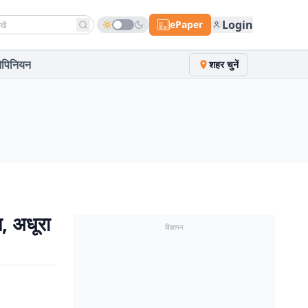
h news
Login
ePaper
पिनियन
शहर चुनें
ल, अधूरा
विज्ञापन