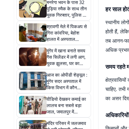
मनरेगा भवन के पास 32
हर साल होत
पुड़िया स्मैक के साथ तीन
युवक गिरफ्तार, पुलिस ने
9.7 ग्राम नशीला पदार्थ
स्थानीय लोगो
श्रावणी मेले में पिकअप से
किया बरामद
होती हैं, ले
गिरा कांवरिया, बेहोश
हालत में अस्पताल
तब आनन-फानन
पहुंचाया गया, समय पर
अधिक प्रभाव
मुंगेर में खाना बनाते समय
इलाज से बची जान
गैस सिलेंडर में लगी आग,
युवक झुलसा, घर का
समय रहते म
सामान जलकर राख
आज का ओपीडी शेड्यूल :
क्षेत्रवासिय
मुंगेर सदर अस्पताल में
किस विभाग में कौन
चाहिए. तभी य
डॉक्टर देंगे सेवा, देखें पूरी
का असर दिखने
वीडियो देखकर कमाई का
सूची
लालच बना सबसे बड़ा
जाल, जमालपुर में
अधिकारियों 
जॉलीवुड कंपनी के चार
मंदिर परिसर में जलजमाव
ठिकानों पर ED का एक्शन
किसानों और स