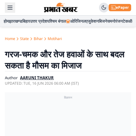
ePaper
होम
झारखण्ड
बिहार
उत्तर प्रदेश
पश्चिम बंगाल
ओरिजिनल
एजुकेशन
बिजनेस
मनोरंजन
टेक
ऑटो
Home
State
Bihar
Motihari
गरज-चमक और तेज हवाओं के साथ बदल
सकता है मौसम का मिजाज
Author
AARUNI THAKUR
UPDATED:
TUE, 16 JUN 2026 06:00 AM (IST)
विज्ञापन