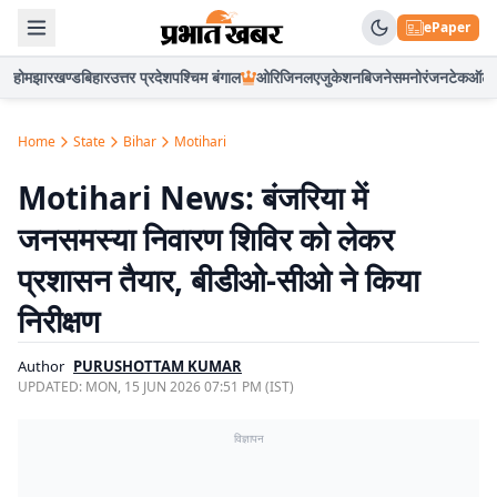
ePaper
होम
झारखण्ड
बिहार
उत्तर प्रदेश
पश्चिम बंगाल
ओरिजिनल
एजुकेशन
बिजनेस
मनोरंजन
टेक
ऑटो
Home
State
Bihar
Motihari
Motihari News: बंजरिया में
जनसमस्या निवारण शिविर को लेकर
प्रशासन तैयार, बीडीओ-सीओ ने किया
निरीक्षण
Author
PURUSHOTTAM KUMAR
UPDATED:
MON, 15 JUN 2026 07:51 PM (IST)
विज्ञापन