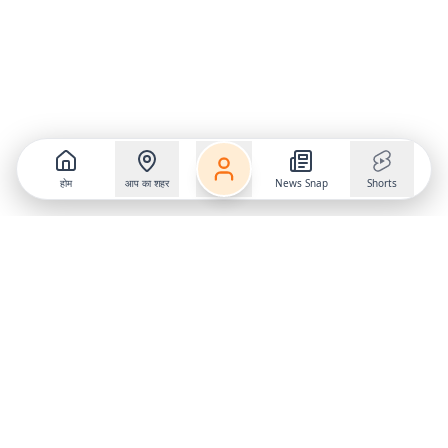
होम
आप का शहर
News Snap
Shorts
Follow us on
X
Download Mobile App