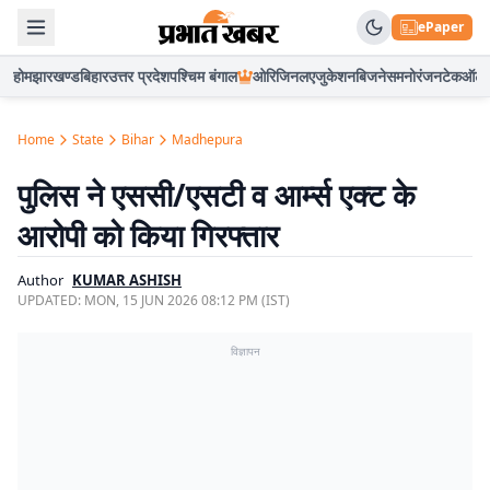
ePaper
होम
झारखण्ड
बिहार
उत्तर प्रदेश
पश्चिम बंगाल
ओरिजिनल
एजुकेशन
बिजनेस
मनोरंजन
टेक
ऑटो
Home
State
Bihar
Madhepura
पुलिस ने एससी/एसटी व आर्म्स एक्ट के
आरोपी को किया गिरफ्तार
Author
KUMAR ASHISH
UPDATED:
MON, 15 JUN 2026 08:12 PM (IST)
विज्ञापन