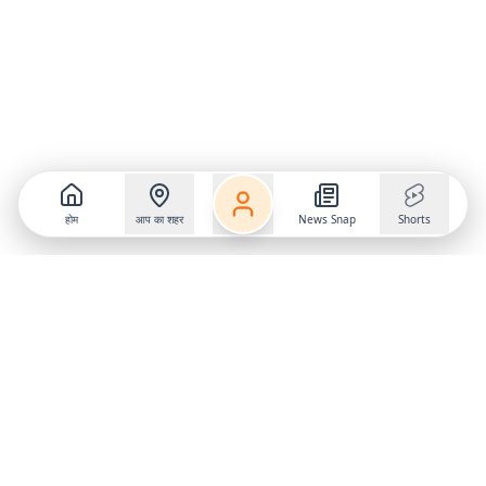
होम
आप का शहर
News Snap
Shorts
Follow us on
X
Download Mobile App