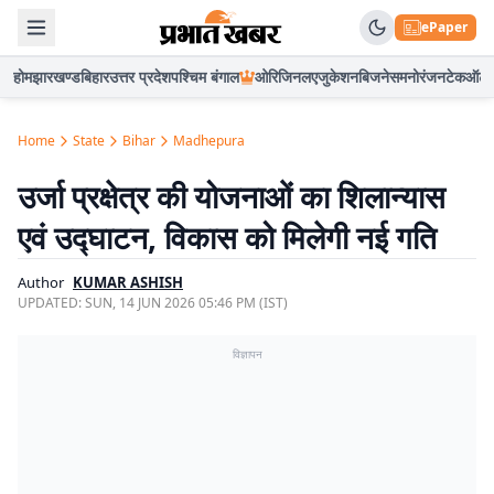
ePaper
होम
झारखण्ड
बिहार
उत्तर प्रदेश
पश्चिम बंगाल
ओरिजिनल
एजुकेशन
बिजनेस
मनोरंजन
टेक
ऑटो
Home
State
Bihar
Madhepura
उर्जा प्रक्षेत्र की योजनाओं का शिलान्यास
एवं उद्घाटन, विकास को मिलेगी नई गति
Author
KUMAR ASHISH
UPDATED:
SUN, 14 JUN 2026 05:46 PM (IST)
विज्ञापन