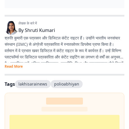
लेखक के बारे में
By
Shruti Kumari
श्रुति कुमारी एक पत्रकार और डिजिटल कंटेंट राइटर हैं। उन्होंने भारतीय जनसंचार
संस्थान (IIMC) से अंग्रेजी पत्रकारिता में स्नातकोत्तर डिप्लोमा प्राप्त किया है।
वर्तमान में वे प्रभात खबर डिजिटल में कंटेंट राइटर के रूप में कार्यरत हैं। उन्हें विभिन्न
प्लाटफॉर्म्स पर डिजिटल पत्रकारिता और कंटेंट राइटिंग का लगभग दो वर्षों का अनुभव
है। सामाजिक मुद्दों, महिला सशक्तिकरण, राजनीति, शिक्षा और लाइफस्टाइल जैसे विषयों
Read More
पर लिखना उनकी विशेष रुचि का क्षेत्र है। इसके अलावा वे डिजिटल प्लेटफॉर्म के लिए
स्क्रिप्ट राइटिंग करती हैं तथा हिंदी कविता और अंगिका भाषा में लेखन का भी शौक
रखती हैं। प्रकृति से उनका विशेष लगाव है और वे मानती हैं कि संवेदनशील, तथ्यपरक
Tags
lakhisarainews
polioabhiyan
और जनसरोकार से जुड़ी पत्रकारिता समाज में सकारात्मक बदलाव का माध्यम बन सकती
है।