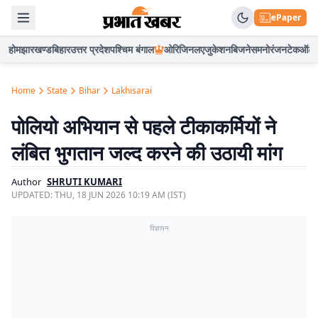
ePaper
होम
झारखण्ड
बिहार
उत्तर प्रदेश
पश्चिम बंगाल
ओरिजिनल
एजुकेशन
बिजनेस
मनोरंजन
टेक
ऑटो
Home
State
Bihar
Lakhisarai
पोलियो अभियान से पहले टीकाकर्मियों ने
लंबित भुगतान जल्द करने की उठायी मांग
Author
SHRUTI KUMARI
UPDATED:
THU, 18 JUN 2026 10:19 AM (IST)
विज्ञापन