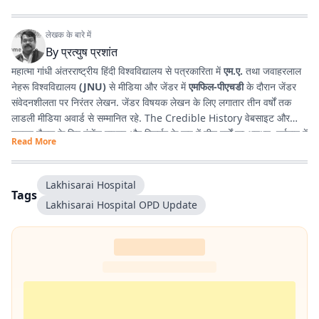
लेखक के बारे में
By
प्रत्युष प्रशांत
महात्मा गांधी अंतरराष्ट्रीय हिंदी विश्वविद्यालय से पत्रकारिता में
एम.ए.
तथा जवाहरलाल
नेहरू विश्वविद्यालय
(JNU)
से मीडिया और जेंडर में
एमफिल-पीएचडी
के दौरान जेंडर
संवेदनशीलता पर निरंतर लेखन. जेंडर विषयक लेखन के लिए लगातार तीन वर्षों तक
लाडली मीडिया अवार्ड से सम्मानित रहे. The Credible History वेबसाइट और
यूट्यूब चैनल के लिए कंटेंट राइटर और रिसर्चर के रूप में तीन वर्षों का अनुभव. वर्तमान में
Read More
प्रभात खबर डिजिटल
, बिहार में राजनीति और समसामयिक मुद्दों पर लेखन कर रहे हैं.
किताबें पढ़ने, वायलिन बजाने और कला-साहित्य में गहरी रुचि रखते हैं तथा बिहार को
सामाजिक, सांस्कृतिक और राजनीतिक दृष्टि से समझने में विशेष दिलचस्पी.
Lakhisarai Hospital
Tags
Lakhisarai Hospital OPD Update