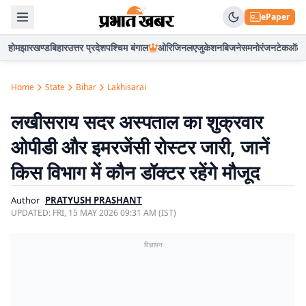
ePaper
होम
झारखण्ड
बिहार
उत्तर प्रदेश
पश्चिम बंगाल
ओरिजिनल
एजुकेशन
बिजनेस
मनोरंजन
टेक
ऑटो
Home
State
Bihar
Lakhisarai
लखीसराय सदर अस्पताल का शुक्रवार
ओपीडी और इमरजेंसी रोस्टर जारी, जानें
किस विभाग में कौन डॉक्टर रहेंगे मौजूद
Author
PRATYUSH PRASHANT
UPDATED:
FRI, 15 MAY 2026 09:31 AM (IST)
विज्ञापन