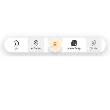
होम
आप का शहर
News Snap
Shorts
Follow us on
X
Download Mobile App