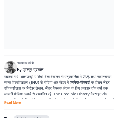
लेखक के बारे में
By
प्रत्युष प्रशांत
महात्मा गांधी अंतरराष्ट्रीय हिंदी विश्वविद्यालय से पत्रकारिता में
एम.ए.
तथा जवाहरलाल
नेहरू विश्वविद्यालय
(JNU)
से मीडिया और जेंडर में
एमफिल-पीएचडी
के दौरान जेंडर
संवेदनशीलता पर निरंतर लेखन. जेंडर विषयक लेखन के लिए लगातार तीन वर्षों तक
लाडली मीडिया अवार्ड से सम्मानित रहे. The Credible History वेबसाइट और
यूट्यूब चैनल के लिए कंटेंट राइटर और रिसर्चर के रूप में तीन वर्षों का अनुभव. वर्तमान में
Read More
प्रभात खबर डिजिटल
, बिहार में राजनीति और समसामयिक मुद्दों पर लेखन कर रहे हैं.
किताबें पढ़ने, वायलिन बजाने और कला-साहित्य में गहरी रुचि रखते हैं तथा बिहार को
सामाजिक, सांस्कृतिक और राजनीतिक दृष्टि से समझने में विशेष दिलचस्पी.