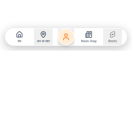
होम
आप का शहर
News Snap
Shorts
Follow us on
X
Download Mobile App