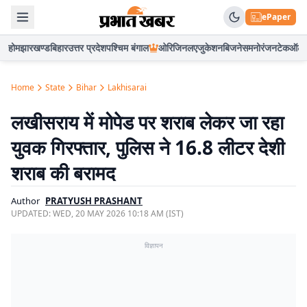
ePaper
होम
झारखण्ड
बिहार
उत्तर प्रदेश
पश्चिम बंगाल
ओरिजिनल
एजुकेशन
बिजनेस
मनोरंजन
टेक
ऑटो
Home
State
Bihar
Lakhisarai
लखीसराय में मोपेड पर शराब लेकर जा रहा
युवक गिरफ्तार, पुलिस ने 16.8 लीटर देशी
शराब की बरामद
Author
PRATYUSH PRASHANT
UPDATED:
WED, 20 MAY 2026 10:18 AM (IST)
विज्ञापन