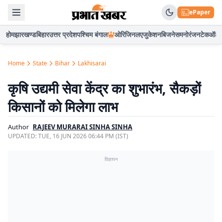
ePaper
होम
झारखण्ड
बिहार
उत्तर प्रदेश
पश्चिम बंगाल
ओरिजिनल
एजुकेशन
बिजनेस
मनोरंजन
टेक
ऑटो
Home
State
Bihar
Lakhisarai
कृषि उद्यमी सेवा केंद्र का शुभारंभ, सैकड़ों
किसानों को मिलेगा लाभ
Author
RAJEEV MURARAI SINHA SINHA
UPDATED:
TUE, 16 JUN 2026 06:44 PM (IST)
विज्ञापन