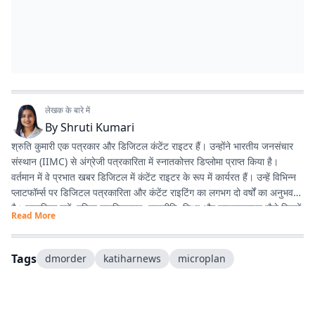
लेखक के बारे में
By
Shruti Kumari
श्रुति कुमारी एक पत्रकार और डिजिटल कंटेंट राइटर हैं। उन्होंने भारतीय जनसंचार
संस्थान (IIMC) से अंग्रेजी पत्रकारिता में स्नातकोत्तर डिप्लोमा प्राप्त किया है।
वर्तमान में वे प्रभात खबर डिजिटल में कंटेंट राइटर के रूप में कार्यरत हैं। उन्हें विभिन्न
प्लाटफॉर्म्स पर डिजिटल पत्रकारिता और कंटेंट राइटिंग का लगभग दो वर्षों का अनुभव
है। सामाजिक मुद्दों, महिला सशक्तिकरण, राजनीति, शिक्षा और लाइफस्टाइल जैसे विषयों
Read More
पर लिखना उनकी विशेष रुचि का क्षेत्र है। इसके अलावा वे डिजिटल प्लेटफॉर्म के लिए
स्क्रिप्ट राइटिंग करती हैं तथा हिंदी कविता और अंगिका भाषा में लेखन का भी शौक
रखती हैं। प्रकृति से उनका विशेष लगाव है और वे मानती हैं कि संवेदनशील, तथ्यपरक
Tags
dmorder
katiharnews
microplan
और जनसरोकार से जुड़ी पत्रकारिता समाज में सकारात्मक बदलाव का माध्यम बन सकती
है।