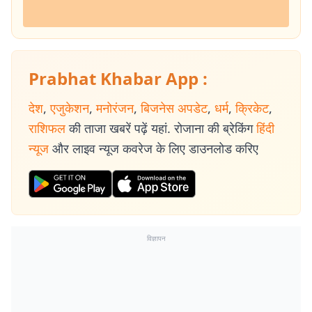
Prabhat Khabar App :
देश
,
एजुकेशन
,
मनोरंजन
,
बिजनेस अपडेट
,
धर्म
,
क्रिकेट
,
राशिफल
की ताजा खबरें पढ़ें यहां. रोजाना की ब्रेकिंग
हिंदी
न्यूज
और लाइव न्यूज कवरेज के लिए डाउनलोड करिए
विज्ञापन