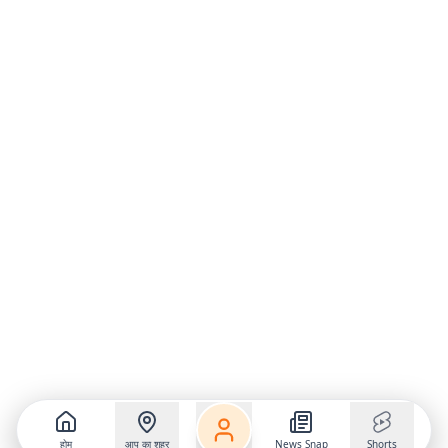
होम
आप का शहर
News Snap
Shorts