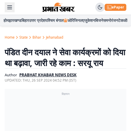
ePaper
होम
झारखण्ड
बिहार
उत्तर प्रदेश
पश्चिम बंगाल
ओरिजिनल
एजुकेशन
बिजनेस
मनोरंजन
टेक
ऑटो
Home
State
Bihar
Jehanabad
पंडित दीन दयाल ने सेवा कार्यक्रमों को दिया
था बढ़ावा, जारी रहे काम : सरयू राय
Author
PRABHAT KHABAR NEWS DESK
UPDATED:
THU, 26 SEP 2024 04:52 PM (IST)
विज्ञापन