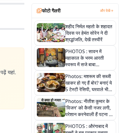
फोटो गैलरी
और देखें
शहीद निर्मल महतो के शहादत
दिवस पर हेमंत सोरेन ने दी
श्रद्धांजलि, देखें तस्वीरें
PHOTOS : सावन में
महाकाल के भस्म आरती
स्वरूप में सजे बाबा
औघड़दानी, तस्वीरों में करें
ढ़ें यहां.
Photos: मशरूम की सब्जी
अद्भुत दर्शन
खाकर हो गए हैं बोर? बनाएं ये
5 टेस्टी रेसिपी, घरवाले भी
मांगेंगे बार-बार
Photos: नीतीश कुमार के
'विजन' को कैसी नजर लगी,
परेशान करनेवाली हैं पटना में
गंगा घाट की ये 11 तस्वीरें
PHOTOS : औरंगाबाद में
बच्चों ने इस प्रकार मनाया