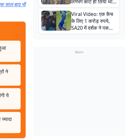
लगभग काट ही लिया था,
 एक साल बाद भी
न्यूजीलैंड सीरीज से पहले
Viral Video: एक कैच
बाल-बाल बचे
के लिए 1 करोड़ रुपये,
SA20 में दर्शक ने पकड़ा
एक हाथ से गजब का कैच
 हुआ
विज्ञापन
ों ने
गी ये
 ज्यादा