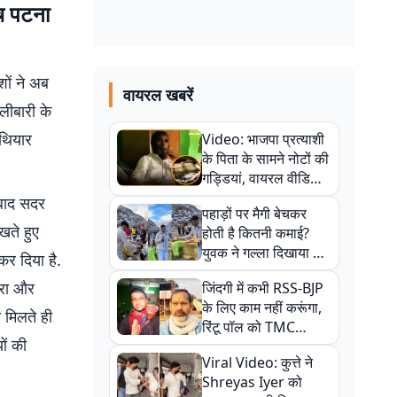
च पटना
शों ने अब
वायरल खबरें
लीबारी के
थियार
Video: भाजपा प्रत्याशी
के पिता के सामने नोटों की
गड्डियां, वायरल वीडियो
से राजनीति में उबाल,
ाबाद सदर
पहाड़ों पर मैगी बेचकर
अजित महतो बोले- TMC
खते हुए
होती है कितनी कमाई?
की गंदी चाल
युवक ने गल्ला दिखाया तो
र दिया है.
नौकरी वालों के खड़े हो गए
ुरा और
जिंदगी में कभी RSS-BJP
कान
के लिए काम नहीं करूंगा,
 मिलते ही
रिंटू पॉल को TMC
ों की
ऑफिस में ले जाकर पीटा,
Viral Video: कुत्ते ने
Video वायरल
Shreyas Iyer को