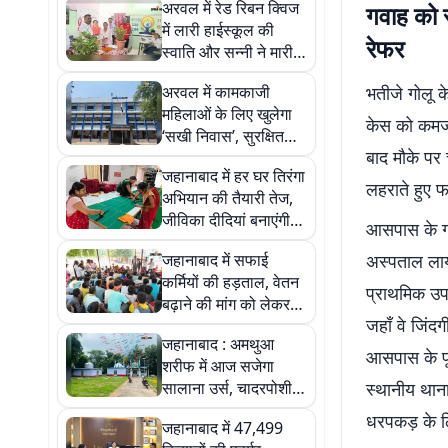
अरवल में रेड रिबन क्विज
गवाह को 
में लारी हाईस्कूल की
रेफर
स्वाति और सन्नी ने मारी
बाजी, 100 छात्रों ने लिया
अरवल में कामकाजी
भतीजे गोलू क
हिस्सा
महिलाओं के लिए खुलेगा
केस को कमजोर
‘सखी निवास’, सुरक्षित
बाद मौके प
आवास के साथ मिलेंगी ये
जहानाबाद में हर घर तिरंगा
सुविधाएं
लहराते हुए फ
अभियान की तैयारी तेज,
जीविका दीदियां बनाएंगी
आसपास के ग्
26 हजार से ज्यादा तिरंगे
जहानाबाद में सफाई
अस्पताल लाय
कर्मियों की हड़ताल, वेतन
प्राथमिक उप
बढ़ाने की मांग को लेकर
जहाँ वे जिंद
ठाकुरबाड़ी में धरना
जहानाबाद : अमथुआ
आसपास के पूर
शरीफ में आज सजेगा
सालाना उर्स, चादरपोशी
स्थानीय थान
और खास दुआ के साथ देर
धरपकड़ के लि
जहानाबाद में 47,499
रात तक चलेगी महफिल-