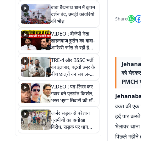
तीन लाख से अधिक
बाबा बैद्यनाथ धाम में कूपन
श्रद्धालुओं के पहुंचने का
दर्शन बंद, उमड़ी कांवरियों
अनुमान
Share
की भीड़
VIDEO : बीजेपी नेता
शाहनवाज हुसैन का दावा-
आखिरी सांस ले रही है
RJD, तेजस्वी को लेकर
TRE-4 और BSSC भर्ती
क्या कहा, सुनिए
Jehanaba
का इंतजार, बढ़ती उम्र के
को घेरकर 
बीच छात्रों का सवाल-
आखिर कब आएगी बहाली?
PMCH पटना
VIDEO : पढ़-लिख कर
देखें वीडियो
गवार बने प्रशांत किशोर,
Jehanabad
भरत भूषण तिवारी की माँ ने
वक्त की एक र
कहा नहीं थी उम्मीद, बेटा
जर्जर सड़क से परेशान
था तो किसी को बोलने की
हदें पार करत
ग्रामीणों का अनोखा
नहीं थी हिम्मत
भेलावर थाना क
विरोध, सड़क पर धान
रोपकर और खाद डालकर
पिछले महीने 
जताया आक्रोश