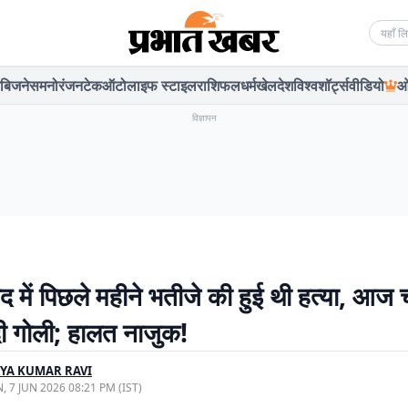
Searc
बिजनेस
मनोरंजन
टेक
ऑटो
लाइफ स्टाइल
राशिफल
धर्म
खेल
देश
विश्व
शॉर्ट्स
वीडियो
ओ
विज्ञापन
द में पिछले महीने भतीजे की हुई थी हत्या, आज 
दी गोली; हालत नाजुक!
YA KUMAR RAVI
, 7 JUN 2026 08:21 PM (IST)