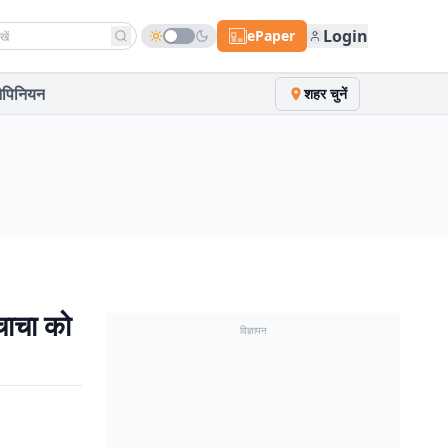
h news
Login
ePaper
पिनियन
शहर चुनें
चाचा को
विज्ञापन