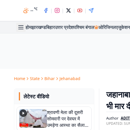
°C
|
|
|
|
--
होम
झारखण्ड
बिहार
उत्तर प्रदेश
पश्चिम बंगाल
ओरिजिनल
एजुकेशन
Home
State
Bihar
Jehanabad
जहानाबा
लेटेस्ट वीडियो
भी मार 
श्रावणी मेला की दूसरी
सोमवारी पर देवघर में
Author
ADIT
UPDATED:
SUN
उमड़ेगा आस्था का सैलाब,