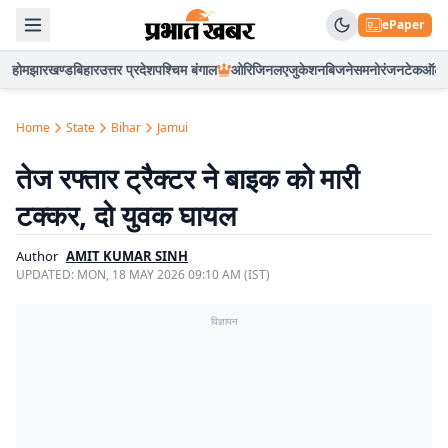
ePaper
होम
झारखण्ड
बिहार
उत्तर प्रदेश
पश्चिम बंगाल
ओरिजिनल
एजुकेशन
बिजनेस
मनोरंजन
टेक
ऑटो
Home
State
Bihar
Jamui
तेज रफ्तार ट्रैक्टर ने बाइक को मारी
टक्कर, दो युवक घायल
Author
AMIT KUMAR SINH
UPDATED:
MON, 18 MAY 2026 09:10 AM (IST)
विज्ञापन