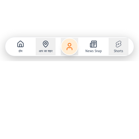
होम
आप का शहर
News Snap
Shorts
Follow us on
X
Download Mobile App