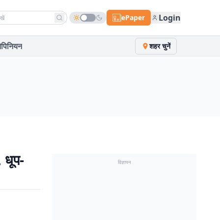
h news
Login
ePaper
पिनियन
शहर चुनें
, धूप-
विज्ञापन