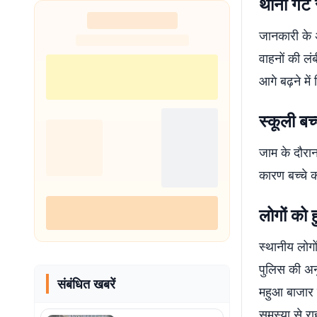
थाना गेट 
जानकारी के अ
वाहनों की लं
आगे बढ़ने में
स्कूली बच्
जाम के दौरा
कारण बच्चे 
लोगों को ह
स्थानीय लोग
पुलिस की अनु
संबंधित खबरें
महुआ बाजार म
समस्या से र