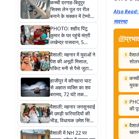
कच्ची दरगाह-बिदुपुर
सिक्स लेन पुल पर रील
Also Read:अर
बनाने के चक्कर में टेम्पो
व्यवस्था
और बाइक की टक्कर,
PHOTO: शहीद पिंटू
तीन युवक गंभीर रूप से
कुमार के घर पहुंचे मंत्री
घायल
प्रभा
लखेन्द्र पासवान, 5
तस्वीरों में देखें उस भावुक
वैशाली: महनार में युवाओं ने
वैशाल
1
पल की पूरी कहानी
पेश की अनूठी मिसाल,
सोलर 
पॉकेट मनी से पैसे जुटाकर
मुख्य सड़क के खतरनाक
कच्ची
2
हाजीपुर में कौनहारा घाट
गड्ढे को भरा
युवक
से अज्ञात व्यक्ति का शव
बरामद, 72 घंटे तक
शिनाख्त का इंतजार,
PHOTO
3
वैशाली: महनार जनसुनवाई
इलाके में सनसनी
की पू
में उमड़ी फरियादियों की
भीड़, विधायक उमेश सिंह
वैशाल
4
कुशवाहा ने सुनी लोगों की
खतरन
वैशाली में NH 22 पर
समस्याएं