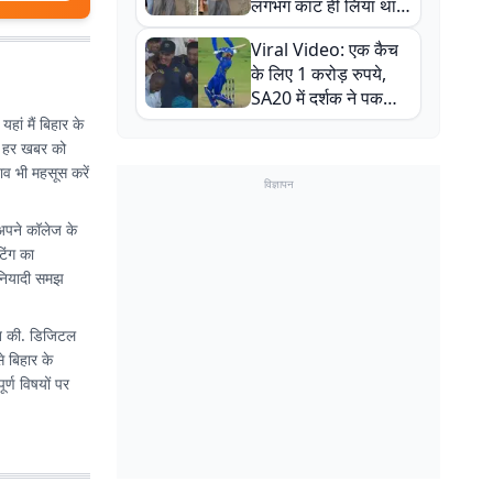
लगभग काट ही लिया था,
न्यूजीलैंड सीरीज से पहले
Viral Video: एक कैच
बाल-बाल बचे
के लिए 1 करोड़ रुपये,
SA20 में दर्शक ने पकड़ा
एक हाथ से गजब का कैच
हां मैं बिहार के
श्य हर खबर को
ाव भी महसूस करें
विज्ञापन
 अपने कॉलेज के
िंग का
बुनियादी समझ
ुआत की. डिजिटल
से बिहार के
र्ण विषयों पर