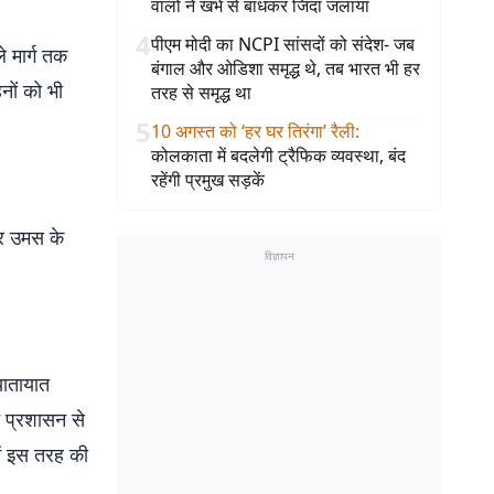
वालों ने खंभे से बांधकर जिंदा जलाया
4
पीएम मोदी का NCPI सांसदों को संदेश- जब
 मार्ग तक
बंगाल और ओडिशा समृद्ध थे, तब भारत भी हर
नों को भी
तरह से समृद्ध था
5
10 अगस्त को ‘हर घर तिरंगा’ रैली
:
कोलकाता में बदलेगी ट्रैफिक व्यवस्था, बंद
रहेंगी प्रमुख सड़कें
और उमस के
विज्ञापन
यातायात
े प्रशासन से
में इस तरह की