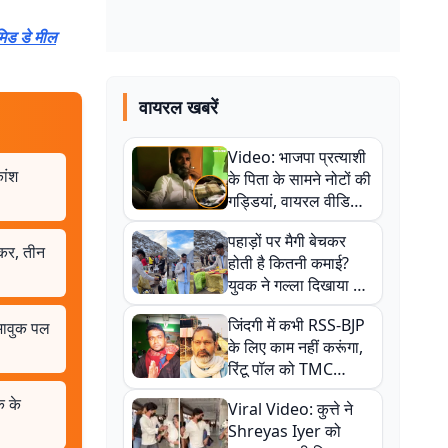
िड डे मील
वायरल खबरें
Video: भाजपा प्रत्याशी
कांश
के पिता के सामने नोटों की
गड्डियां, वायरल वीडियो
से राजनीति में उबाल,
पहाड़ों पर मैगी बेचकर
अजित महतो बोले- TMC
्कर, तीन
होती है कितनी कमाई?
की गंदी चाल
युवक ने गल्ला दिखाया तो
नौकरी वालों के खड़े हो गए
जिंदगी में कभी RSS-BJP
 भावुक पल
कान
के लिए काम नहीं करूंगा,
रिंटू पॉल को TMC
ऑफिस में ले जाकर पीटा,
क के
Viral Video: कुत्ते ने
Video वायरल
Shreyas Iyer को