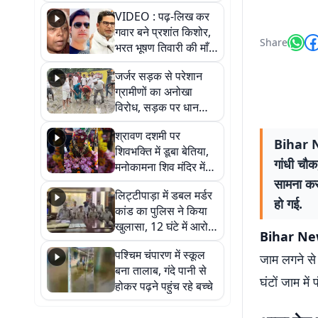
आखिर कब आएगी बहाली?
VIDEO : पढ़-लिख कर
देखें वीडियो
गवार बने प्रशांत किशोर,
Share
भरत भूषण तिवारी की माँ ने
कहा नहीं थी उम्मीद, बेटा
जर्जर सड़क से परेशान
था तो किसी को बोलने की
ग्रामीणों का अनोखा
नहीं थी हिम्मत
विरोध, सड़क पर धान
रोपकर और खाद डालकर
श्रावण दशमी पर
जताया आक्रोश
Bihar Ne
शिवभक्ति में डूबा बेतिया,
गांधी चौक
मनोकामना शिव मंदिर में
हुआ भव्य श्रृंगार
सामना करन
लिट्टीपाड़ा में डबल मर्डर
हो गई.
कांड का पुलिस ने किया
खुलासा, 12 घंटे में आरोपी
Bihar New
गिरफ्तार
पश्चिम चंपारण में स्कूल
जाम लगने से 
बना तालाब, गंदे पानी से
घंटों जाम मे
होकर पढ़ने पहुंच रहे बच्चे