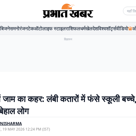
Searc
बिजनेस
मनोरंजन
टेक
ऑटो
लाइफ स्टाइल
राशिफल
धर्म
खेल
देश
विश्व
शॉर्ट्स
वीडियो
ओ
विज्ञापन
ें जाम का कहर: लंबी कतारों में फंसे स्कूली बच्चे
 बेहाल लोग
INISHARMA
, 19 MAY 2026 12:24 PM (IST)