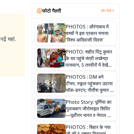
फोटो गैलरी
और देखें
PHOTOS : औरंगाबाद में
बच्चों ने इस प्रकार मनाया
ढ़ें यहां.
'विश्व आदिवासी दिवस'
PHOTO: शहीद पिंटू कुमार
के घर पहुंचे मंत्री लखेन्द्र
पासवान, 5 तस्वीरों में देखें
उस भावुक पल की पूरी
PHOTOS : DM बने
कहानी
टीचर, स्कूल पहुंचकर उठाया
चॉक-डस्टर; नीतीश कुमार के
इस चहेते अधिकारी को
Photo Story: पूर्णिया का
जानिए
गुलाबबाग जीरोमाइल शिविर
—पूर्वोत्तर भारत व नेपाल के
कांवरियों का प्रमुख सेवा धाम
PHOTOS : बिहार के गया
जी की 5 मशहूर मिठाइयां,