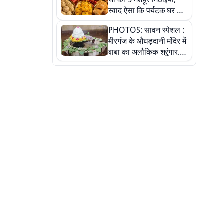
स्वाद ऐसा कि पर्यटक घर ले
जाना नहीं भूलते, तस्वीरों में
PHOTOS: सावन स्पेशल :
देखें
मीरगंज के औघड़दानी मंदिर में
बाबा का अलौकिक श्रृंगार,
तस्वीरों में देखें महादेव के कई
मनमोहक स्वरूप