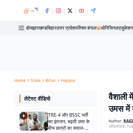
°C
|
|
|
|
--
होम
झारखण्ड
बिहार
उत्तर प्रदेश
पश्चिम बंगाल
ओरिजिनल
एजुकेशन
Home
State
Bihar
Hajipur
वैशाली म
लेटेस्ट वीडियो
उमस में
TRE-4 और BSSC भर्ती
का इंतजार, बढ़ती उम्र के
Author
RAG
UPDATED:
TUE
बीच छात्रों का सवाल-