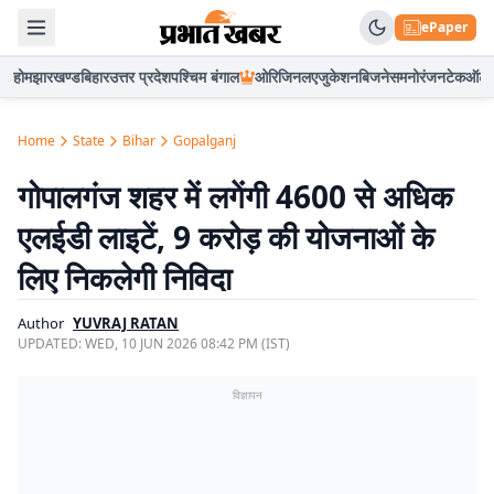
ePaper
होम
झारखण्ड
बिहार
उत्तर प्रदेश
पश्चिम बंगाल
ओरिजिनल
एजुकेशन
बिजनेस
मनोरंजन
टेक
ऑटो
Home
State
Bihar
Gopalganj
गोपालगंज शहर में लगेंगी 4600 से अधिक
एलईडी लाइटें, 9 करोड़ की योजनाओं के
लिए निकलेगी निविदा
Author
YUVRAJ RATAN
UPDATED:
WED, 10 JUN 2026 08:42 PM (IST)
विज्ञापन