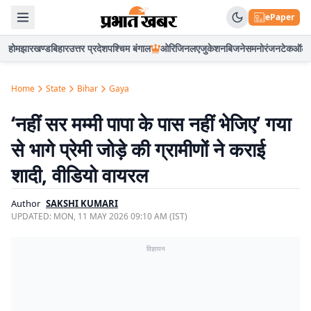
ePaper
होम
झारखण्ड
बिहार
उत्तर प्रदेश
पश्चिम बंगाल
ओरिजिनल
एजुकेशन
बिजनेस
मनोरंजन
टेक
ऑटो
Home
State
Bihar
Gaya
‘नहीं सर मम्मी पापा के पास नहीं भेजिए’ गया
से भागे प्रेमी जोड़े की ग्रामीणों ने कराई
शादी, वीडियो वायरल
Author
SAKSHI KUMARI
UPDATED:
MON, 11 MAY 2026 09:10 AM (IST)
विज्ञापन