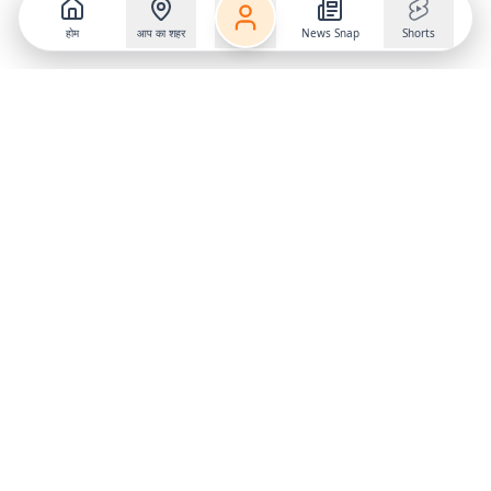
होम
आप का शहर
News Snap
Shorts
Follow us on
X
Download Mobile App
State
›
Jharkhand
›
Hindi News
Gumla News
Bihar News
Dumka News
Delhi News
Ranchi News