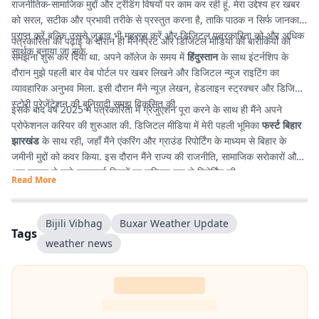
राजनीतिक-सामाजिक मुद्दों और ट्रेंडिंग विषयों पर काम कर रही हूं. मेरा उद्देश्य हर खबर
को सरल, सटीक और प्रभावी तरीके से प्रस्तुत करना है, ताकि पाठक न सिर्फ जानकारी
प्राप्त करें बल्कि उससे जुड़ाव भी महसूस करें और डिजिटल पत्रकारिता को और अधिक
पत्रकारिता की पढ़ाई के दौरान ही मैंने प्रिंट और डिजिटल मीडिया की बारीकियों को
सार्थक बनाया जा सके.
समझना शुरू कर दिया था. अपने कॉलेज के समय में
हिंदुस्तान
के साथ इंटर्नशिप के
दौरान मुझे पहली बार वेब पोर्टल पर खबर लिखने और डिजिटल न्यूज राइटिंग का
व्यावहारिक अनुभव मिला. इसी दौरान मैंने न्यूज़ लेखन, हेडलाइन स्ट्रक्चर और डिजिटल
स्टोरी प्रेजेंटेशन की बुनियादी समझ विकसित की.
इसके बाद वर्ष 2025 में पत्रकारिता में ग्रेजुएशन पूरा करने के साथ ही मैंने अपने
प्रोफेशनल करियर की शुरुआत की. डिजिटल मीडिया में मेरी पहली भूमिका
फर्स्ट बिहार
झारखंड
के साथ रही, जहाँ मैंने एंकरिंग और ग्राउंड रिपोर्टिंग के माध्यम से बिहार के
जमीनी मुद्दों को कवर किया. इस दौरान मैंने राज्य की राजनीति, सामाजिक सरोकारों और
आम जनता से जुड़े महत्वपूर्ण विषयों पर सक्रिय रूप से रिपोर्टिंग की.
Read More
Bijili Vibhag
Buxar Weather Update
Tags
weather news