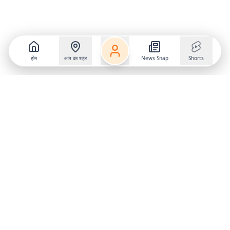
होम
आप का शहर
News Snap
Shorts
Follow us on
X
Download Mobile App
State
›
Jharkhand
›