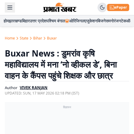
ePaper
होम
झारखण्ड
बिहार
उत्तर प्रदेश
पश्चिम बंगाल
ओरिजिनल
एजुकेशन
बिजनेस
मनोरंजन
टेक
ऑटो
Home
State
Bihar
Buxar
Buxar News : डुमरांव कृषि
महाविद्यालय में मना ‘नो व्हीकल डे’, बिना
वाहन के कैंपस पहुंचे शिक्षक और छात्र
Author
VIVEK RANJAN
UPDATED:
SUN, 17 MAY 2026 02:18 PM (IST)
विज्ञापन