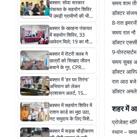
बक्सर: सोवा सरकार
समय शाम तीन
पंचायत के सहयोग शिविर
डॉक्टर संजय
में उमड़ी ग्रामीणों की भीड़,
8-रात इमरजे
100 आवेदन मिले;
बक्सर के खरहना पंचायत
स्वास्थ्य विभाग की
समय रात नौ 
में सहयोग शिविर, 33
शिकायतें सबसे ज्यादा
आवेदन मिले; 19 का मौके
डॉक्टर एससी
पर हुआ निपटारा
9-पोस्टमार्टम
बक्सर में रोटरी क्लब ने
छात्रों को सिखाए जीवन
समय सुबह आ
बचाने के गुर, CPR
डॉक्टर आरि
प्रशिक्षण में लोग हुए
बक्सर में 'हर घर तिरंगा'
शामिल
रात आठ बजे
अभियान को लेकर
डॉक्टर अमले
प्रशासन अलर्ट, 15
अगस्त की तैयारियां समय
बक्सर में सहयोग शिविर में
पर पूरी करने का निर्देश
शहर में 
राशन कार्ड का मुद्दा उठा,
नट समुदाय के लिए विशेष
प्रोजेक्ट मॉ
शिविर लगाने का निर्देश
बक्सर में सड़क चौड़ीकरण
स्थान – सम