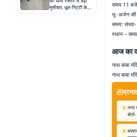
की धीमी रफ्तार से बढ़ी
समय 11 बजे
मुसीबत, धूल-गिट्टी के
बीच सफर को मजबूर लोग
भू- अर्जन की
समय: संध्या
स्थान – सम
आज का द
नाथ बाबा मं
नाथ बाबा मंदि
प्रभा
नगर प
1
बोले-
बक्सर
2