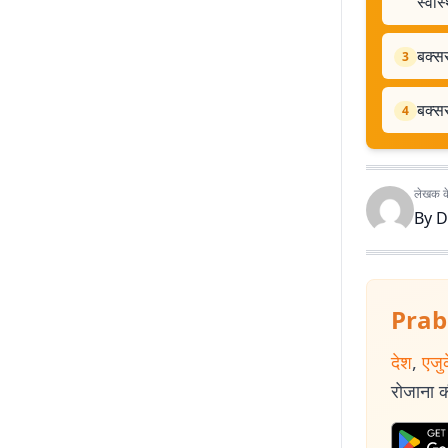
स्वास
बक्स
3
बक्सर
4
लेखक के 
By
D
Prab
देश
,
एजु
रोजाना की