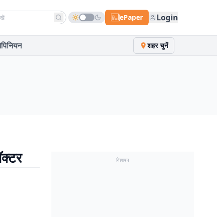
h news
Login
ePaper
पिनियन
शहर चुनें
ॉक्टर
विज्ञापन