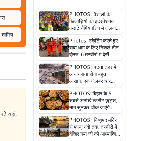
PHOTOS : वैशाली के
ारा
खिलाड़ियों का इंटरनेशनल
कराटे चैंपियनशिप में जलवा,
ुए शामिल
जीते 9 पदक, पांच तस्वीर से
Photos: स्केटिंग करते हुए
देखिए पूरा खेल
बाबा धाम के लिए निकले तीन
दोस्त, 6 तस्वीरों में देखें
आस्था और जुनून की कहानी
PHOTOS : पटना शहर में
आना-जाना होगा बहुत
आसान, एक गोलंबर चार
फ्लाईओवर को जोड़ेगा
PHOTOS: बिहार के 5
सबसे अनोखे स्ट्रीट फूड्स,
नाम सुनकर चौंक जाएंगे
ढ़ें यहां.
लेकिन स्वाद ऐसा कि बार-बार
PHOTOS : विष्णुपद मंदिर
खाने का करेगा मन
से फल्गु नदी तक, तस्वीरों में
देखिए गया जी की आध्यात्मिक
पहचान