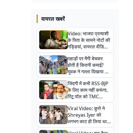
वायरल खबरें
Video: भाजपा प्रत्याशी
के पिता के सामने नोटों की
गड्डियां, वायरल वीडियो
से राजनीति में उबाल,
पहाड़ों पर मैगी बेचकर
अजित महतो बोले- TMC
होती है कितनी कमाई?
की गंदी चाल
युवक ने गल्ला दिखाया तो
नौकरी वालों के खड़े हो गए
जिंदगी में कभी RSS-BJP
कान
के लिए काम नहीं करूंगा,
रिंटू पॉल को TMC
ऑफिस में ले जाकर पीटा,
Viral Video: कुत्ते ने
Video वायरल
Shreyas Iyer को
लगभग काट ही लिया था,
न्यूजीलैंड सीरीज से पहले