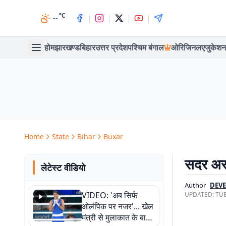
°C
|
|
|
|
--
होम
झारखण्ड
बिहार
उत्तर प्रदेश
पश्चिम बंगाल
ओरिजिनल
एजुकेशन
Home
State
Bihar
Buxar
सदर अस्प
लेटेस्ट वीडियो
Author
DEV
VIDEO: 'अब सिर्फ
UPDATED:
TUE
ओलंपिक पर नजर'... खेल
मंत्री से मुलाकात के बाद