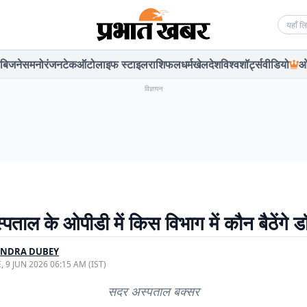
Searc
बिजनेस
मनोरंजन
टेक
ऑटो
लाइफ स्टाइल
राशिफल
धर्म
खेल
देश
विश्व
शॉर्ट्स
वीडियो
ओ
विज्ञापन
ताल के ओपीडी में किस विभाग में कौन बैठेंगे ड
ENDRA DUBEY
, 9 JUN 2026 06:15 AM (IST)
सदर अस्पताल बक्सर