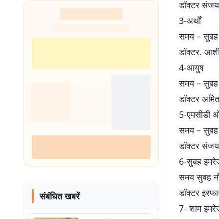
डॉक्टर संजय
3-अर्थों
समय – सुबह
डाॅक्टर. आश
4-आयुष
समय – सुबह
डॉक्टर अमि
5-एमसीडी ओ
समय – सुबह
डॉक्टर संजय
6-सुबह इमरे
समय सुबह नौ
डॉक्टर इरफा
संबंधित खबरें
7- शाम इमरे