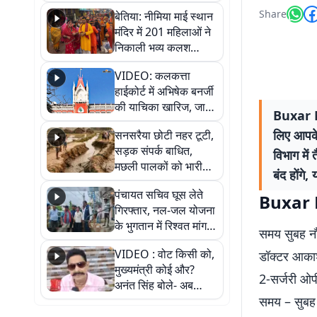
जैसमीन लंबोरिया का बड़ा
Share
बेतिया: नीमिया माई स्थान
बयान
मंदिर में 201 महिलाओं ने
निकाली भव्य कलश
शोभायात्रा, शिवलिंग
VIDEO: कलकत्ता
प्राण-प्रतिष्ठा महोत्सव
हाईकोर्ट में अभिषेक बनर्जी
शुरू
की याचिका खारिज, जानें
Buxar Ne
क्या है पूरा मामला
लिए आपके
सनसरैया छोटी नहर टूटी,
सड़क संपर्क बाधित,
विभाग में
मछली पालकों को भारी
बंद होंग
नुकसान
पंचायत सचिव घूस लेते
Buxar 
गिरफ्तार, नल-जल योजना
के भुगतान में रिश्वत मांगना
समय सुबह न
पड़ा भारी
VIDEO : वोट किसी को,
डॉक्टर आका
मुख्यमंत्री कोई और?
2-सर्जरी ओप
अनंत सिंह बोले- अब
जनता हर चुनाव में देगी
समय – सुबह
जवाब