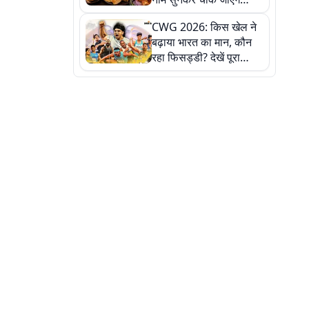
लेकिन स्वाद ऐसा कि बार-बार
CWG 2026: किस खेल ने
खाने का करेगा मन
बढ़ाया भारत का मान, कौन
रहा फिसड्डी? देखें पूरा
रिपोर्ट कार्ड