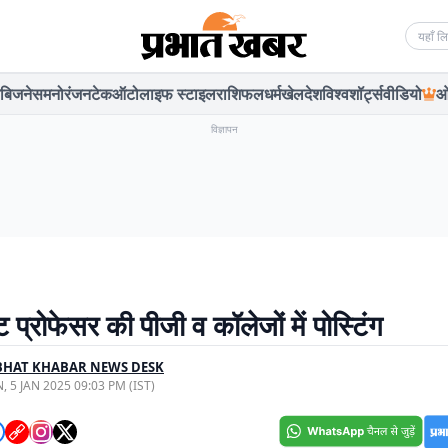
Searc
बिजनेस
मनोरंजन
टेक
ऑटो
लाइफ स्टाइल
राशिफल
धर्म
खेल
देश
विश्व
शॉर्ट्स
वीडियो
ओ
विज्ञापन
ट प्रोफेसर की पीजी व कॉलेजों में पोस्टिंग
BHAT KHABAR NEWS DESK
, 5 JAN 2025 09:03 PM (IST)