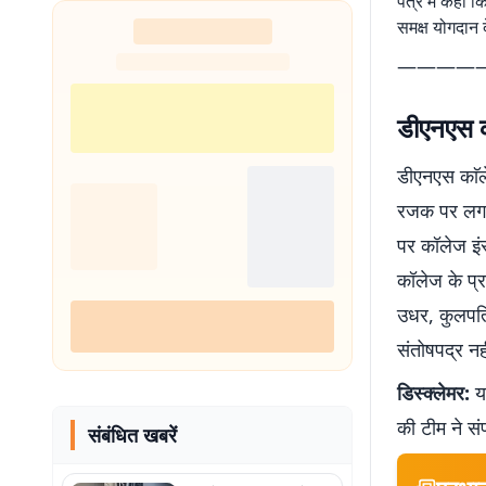
पत्र में कहा क
समक्ष योगदान दे
————
डीएनएस क
डीएनएस काॅले
रजक पर लगाये
पर कॉलेज इंस
कॉलेज के प्र
उधर, कुलपति 
संतोषपद्र नह
डिस्क्लेमर:
यह
की टीम ने सं
संबंधित खबरें