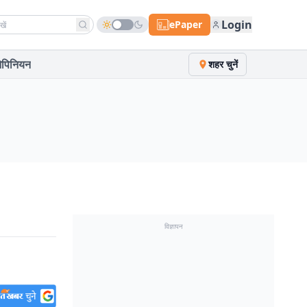
h news
Login
ePaper
पिनियन
शहर चुनें
विज्ञापन