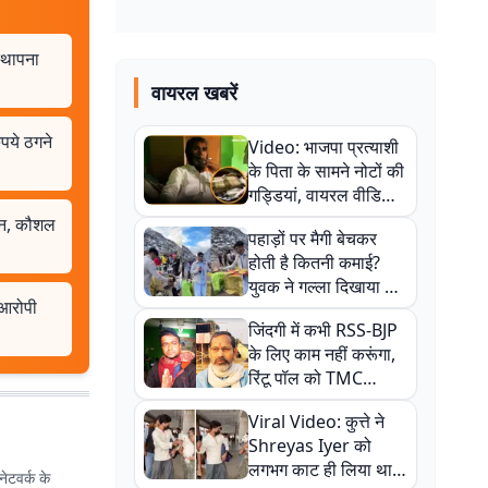
स्थापना
वायरल खबरें
पये ठगने
Video: भाजपा प्रत्याशी
के पिता के सामने नोटों की
गड्डियां, वायरल वीडियो
से राजनीति में उबाल,
ञान, कौशल
पहाड़ों पर मैगी बेचकर
अजित महतो बोले- TMC
होती है कितनी कमाई?
की गंदी चाल
युवक ने गल्ला दिखाया तो
 आरोपी
नौकरी वालों के खड़े हो गए
जिंदगी में कभी RSS-BJP
कान
के लिए काम नहीं करूंगा,
रिंटू पॉल को TMC
ऑफिस में ले जाकर पीटा,
Viral Video: कुत्ते ने
Video वायरल
Shreyas Iyer को
लगभग काट ही लिया था,
ेटवर्क के