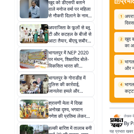
प्रभा
खुद को डीएसपी बताने
वाले मनोज वर्मा पर महिला
से नौकरी दिलाने के नाम
अपराज
1
पर 3 लाख रुपये ठगने का
दिवस
अपराजिता के फूलों से ब्लू
आरोप, नया मामला दर्ज
टी और कटहल के बीजों से
खुद क
2
आटा तैयार, बीएयू सबौर
का आ
के 17वें स्थापना दिवस पर
भागलपुर में NEP 2020
कई नवाचारों का विमोचन
पर मंथन, शिक्षाविद बोले-
भागल
3
विकसित भारत की
और न
आधारशिला है ज्ञान,
भागलपुर के गोराडीह में
कौशल और नवाचार
पुलिस की कार्रवाई,
भागलप
4
जानलेवा हमले और
कट्ट
फायरिंग मामले का मुख्य
श्रावणी मेला में दिखा
आरोपी कट्टा-कारतूस के
अनोखा दृश्य, भगवान
साथ गिरफ्तार
गणेश की प्रतिमा लेकर
लेखक के 
अजगैबीनाथ धाम पहुंचे
By
P
हल्की बारिश में तालाब बनी
गाजीपुर के कांवरिए
यह प्रभात खबर क