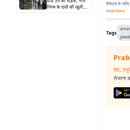
वार्ड 39 की सड़क, नगर
रिपोर्ट्स के जरि
निगम के दावों की खुली
Read More
पोल
aman
Tags
jawa
Prab
देश
,
एजु
रोजाना की