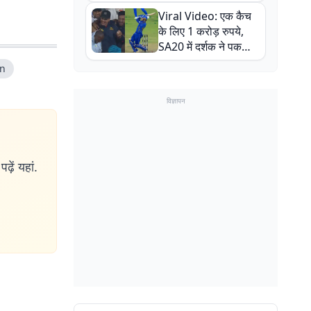
न्यूजीलैंड सीरीज से पहले
Viral Video: एक कैच
बाल-बाल बचे
के लिए 1 करोड़ रुपये,
SA20 में दर्शक ने पकड़ा
एक हाथ से गजब का कैच
un
विज्ञापन
ढ़ें यहां.