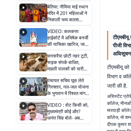
जैसमीन लंबोरिया का बड़ा
बेतिया: नीमिया माई स्थान
बयान
मंदिर में 201 महिलाओं ने
निकाली भव्य कलश
शोभायात्रा, शिवलिंग
VIDEO: कलकत्ता
प्राण-प्रतिष्ठा महोत्सव
टीएमबीयू 
हाईकोर्ट में अभिषेक बनर्जी
शुरू
की याचिका खारिज, जानें
पीजी विभाग
क्या है पूरा मामला
अधिसूचना
सनसरैया छोटी नहर टूटी,
सड़क संपर्क बाधित,
टीएमबीयू को 
मछली पालकों को भारी
नुकसान
विभाग व कॉलेज
पंचायत सचिव घूस लेते
जारी की है.
गिरफ्तार, नल-जल योजना
के भुगतान में रिश्वत मांगना
असिस्टेंट प्र
पड़ा भारी
कॉलेज, मीनाक्
VIDEO : वोट किसी को,
मारवाड़ी कॉले
मुख्यमंत्री कोई और?
कॉलेज, मो शम्
अनंत सिंह बोले- अब
जनता हर चुनाव में देगी
दीपक कुमार शर
जवाब