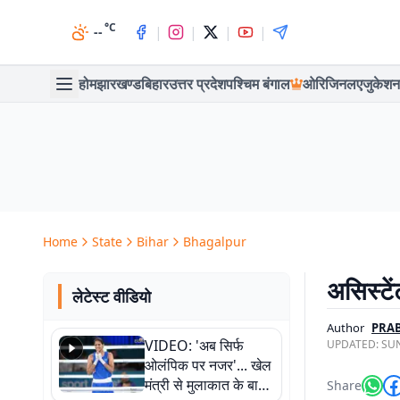
°C
|
|
|
|
--
होम
झारखण्ड
बिहार
उत्तर प्रदेश
पश्चिम बंगाल
ओरिजिनल
एजुकेशन
Home
State
Bihar
Bhagalpur
असिस्टें
लेटेस्ट वीडियो
Author
PRA
VIDEO: 'अब सिर्फ
UPDATED:
SUN
ओलंपिक पर नजर'... खेल
मंत्री से मुलाकात के बाद
Share