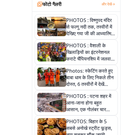
फोटो गैलरी
और देखें
PHOTOS : विष्णुपद मंदिर
से फल्गु नदी तक, तस्वीरों में
देखिए गया जी की आध्यात्मिक
पहचान
PHOTOS : वैशाली के
खिलाड़ियों का इंटरनेशनल
कराटे चैंपियनशिप में जलवा,
जीते 9 पदक, पांच तस्वीर से
Photos: स्केटिंग करते हुए
देखिए पूरा खेल
बाबा धाम के लिए निकले तीन
दोस्त, 6 तस्वीरों में देखें
आस्था और जुनून की कहानी
PHOTOS : पटना शहर में
आना-जाना होगा बहुत
आसान, एक गोलंबर चार
फ्लाईओवर को जोड़ेगा
PHOTOS: बिहार के 5
सबसे अनोखे स्ट्रीट फूड्स,
नाम सुनकर चौंक जाएंगे