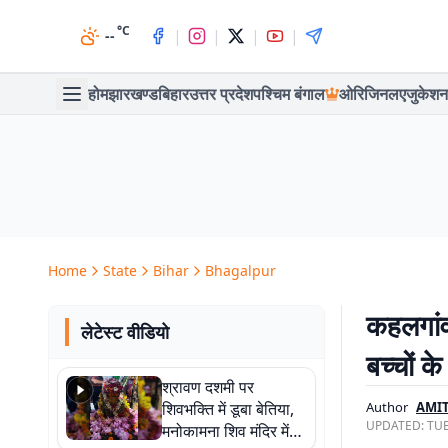
°C
|
|
|
|
--
होम
झारखण्ड
बिहार
उत्तर प्रदेश
पश्चिम बंगाल
ओरिजिनल
एजुकेशन
Home
State
Bihar
Bhagalpur
कहलगांव 
लेटेस्ट वीडियो
बच्चों क
श्रावण दशमी पर
शिवभक्ति में डूबा बेतिया,
Author
AMI
UPDATED:
TUE
मनोकामना शिव मंदिर में