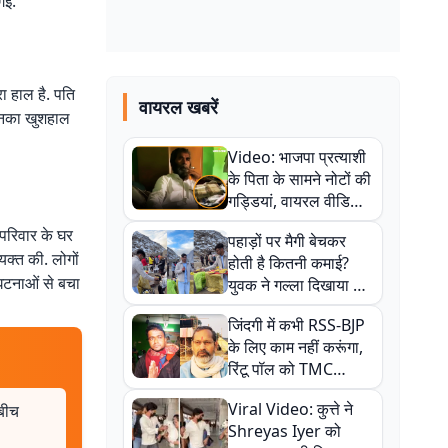
गई.
रा हाल है. पति
वायरल खबरें
 उनका खुशहाल
Video: भाजपा प्रत्याशी
के पिता के सामने नोटों की
गड्डियां, वायरल वीडियो
से राजनीति में उबाल,
 परिवार के घर
पहाड़ों पर मैगी बेचकर
अजित महतो बोले- TMC
्यक्त की. लोगों
होती है कितनी कमाई?
की गंदी चाल
घटनाओं से बचा
युवक ने गल्ला दिखाया तो
नौकरी वालों के खड़े हो गए
जिंदगी में कभी RSS-BJP
कान
के लिए काम नहीं करूंगा,
रिंटू पॉल को TMC
ऑफिस में ले जाकर पीटा,
Viral Video: कुत्ते ने
 बीच
Video वायरल
Shreyas Iyer को