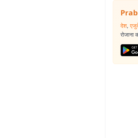
Prab
देश
,
एजु
रोजाना की