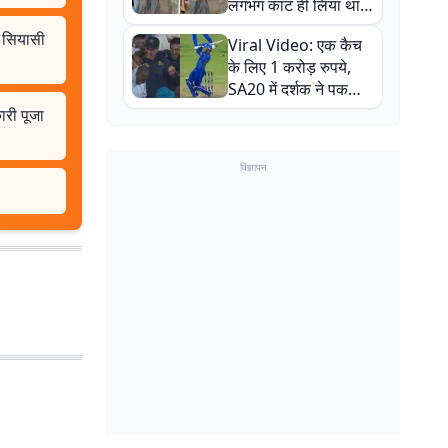
लगभग काट ही लिया था,
न्यूजीलैंड सीरीज से पहले
द सियासी
Viral Video: एक कैच
बाल-बाल बचे
के लिए 1 करोड़ रुपये,
SA20 में दर्शक ने पकड़ा
एक हाथ से गजब का कैच
ारी पूजा
विज्ञापन