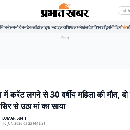
Searc
बिजनेस
मनोरंजन
टेक
ऑटो
लाइफ स्टाइल
राशिफल
धर्म
खेल
देश
विश्व
शॉर्ट्स
वीडियो
ओ
विज्ञापन
में करेंट लगने से 30 वर्षीय महिला की मौत, दो
े सिर से उठा मां का साया
T KUMAR SINH
, 16 JUN 2026 03:23 PM (IST)