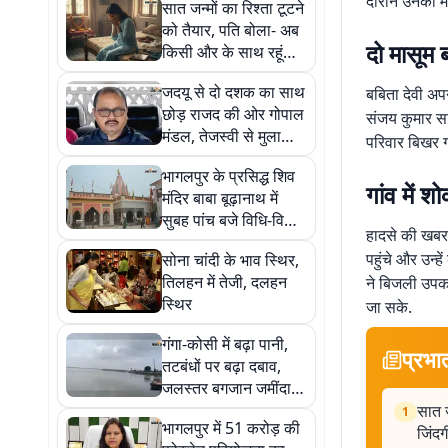
दौरान उनकी मौ
सात जन्मों का रिश्ता टूटने
को तैयार, पति बोला- अब
दो मासूम ब
किसी और के साथ रहूंगा,
बच्चों के बीच जिंदगी के
जदयू से दो दशक का साथ
बबिता देवी अपन
लिए जूझती रितु
छोड़ राजद की ओर गोपाल
संजय कुमार सह
मंडल, तेजस्वी से मुलाकात
परिवार बिखर ग
के बाद सियासी पारी
भागलपुर के प्रसिद्ध शिव
बदलने के संकेत
गांव में 
मंदिर बाबा बूढ़ानाथ में
सुबह पांच बजे विधि-विधान
हादसे की खबर फ
के साथ सरकारी पूजा
पहुंचे और उन्हे
सोना चांदी के भाव स्थिर,
संपन्न
तिलहन में तेजी, दलहन
ने बिजली उपक
स्थिर
जा सके.
गंगा-कोसी में बढ़ा पानी,
प्रभा
तटबंधों पर बढ़ा दबाव,
जलस्तर बगजान जमींदारी
बांध पर चेतावनी स्तर पार
सात ज
1
भागलपुर में 51 करोड़ की
जिंदग