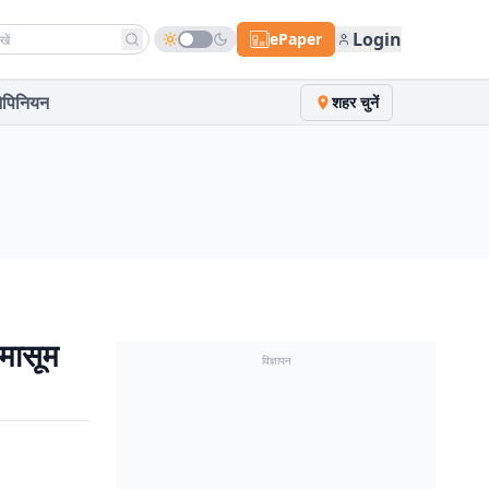
h news
Login
ePaper
पिनियन
शहर चुनें
 मासूम
विज्ञापन