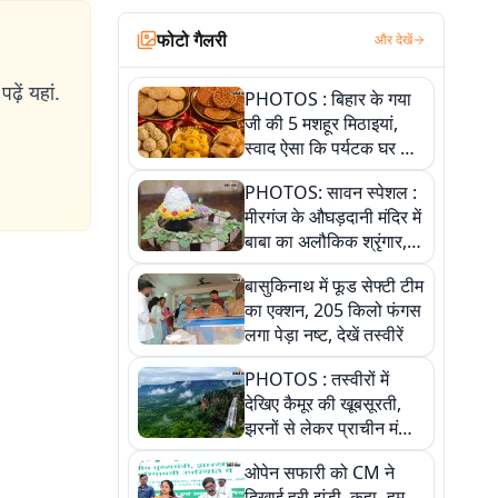
फोटो गैलरी
और देखें
ढ़ें यहां.
PHOTOS : बिहार के गया
जी की 5 मशहूर मिठाइयां,
स्वाद ऐसा कि पर्यटक घर ले
जाना नहीं भूलते, तस्वीरों में
PHOTOS: सावन स्पेशल :
देखें
मीरगंज के औघड़दानी मंदिर में
बाबा का अलौकिक श्रृंगार,
तस्वीरों में देखें महादेव के कई
बासुकिनाथ में फूड सेफ्टी टीम
मनमोहक स्वरूप
का एक्शन, 205 किलो फंगस
लगा पेड़ा नष्ट, देखें तस्वीरें
PHOTOS : तस्वीरों में
देखिए कैमूर की खूबसूरती,
झरनों से लेकर प्राचीन मंदिरों
तक प्रकृति और आस्था का
ओपेन सफारी को CM ने
अद्भुत संगम
दिखाई हरी झंडी, कहा- हम