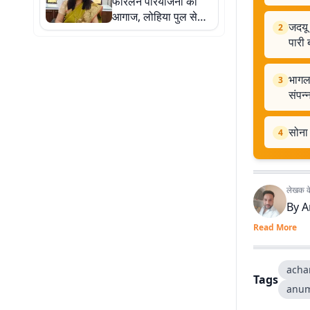
फोरलेन परियोजना का
आगाज, लोहिया पुल से
जदयू
2
NH-80 बायपास तक
पारी 
सड़क होगी चौड़ी
भागलप
3
संपन्
सोना 
4
लेखक के 
By
A
Read More
acha
Tags
anum