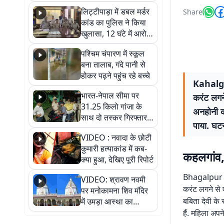
हुआ भव्य श्रृंगार
लिट्टीपाड़ा में डबल मर्डर
Share
कांड का पुलिस ने किया
खुलासा, 12 घंटे में आरोपी
गिरफ्तार
पश्चिम चंपारण में स्कूल
बना तालाब, गंदे पानी से
होकर पढ़ने पहुंच रहे बच्चे
Kahalgao
भारत-नेपाल सीमा पर
करंट लगने
31.25 किलो गांजा के
अनहोनी की
साथ दो तस्कर गिरफ्तार,
पाया. घटन
नेपाली नंबर की बाइक
VIDEO : नवादा के छोटी
जब्त
कुमारी हत्याकांड में कब-
कहलगांव,
क्या हुआ, देखिए पूरी रिपोर्ट
Bhagalpur New
VIDEO: श्रावण नवमी
करंट लगने से 
पर मनोकामना शिव मंदिर
बबिता देवी के 
में उमड़ा आस्था का
सैलाब, हर-हर महादेव के
हैं. महिला अपन
जयघोष से गूंजा परिसर