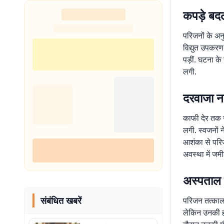
कपड़े बद
परिजनों के अन
विद्युत उपकरण
पड़ीं. घटना क
लगी.
दरवाजा नह
काफी देर तक ज
लगी. स्वजनों 
आशंका से परिज
अवस्था में जमी
अस्पताल प
संबंधित खबरें
परिजन तत्काल
लेकिन उनकी हा