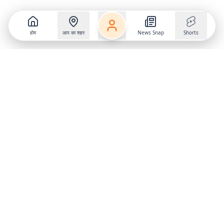
होम
आप का शहर
News Snap
Shorts
Follow us on
X
Download Mobile App
State
›
Jharkhand
›
Hindi News
Gumla News
Bihar News
Dumka News