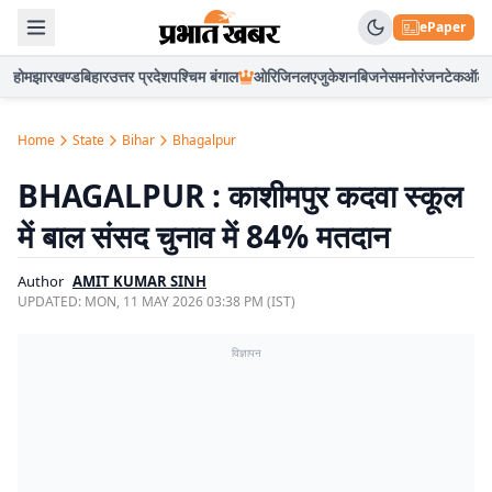
ePaper
होम
झारखण्ड
बिहार
उत्तर प्रदेश
पश्चिम बंगाल
ओरिजिनल
एजुकेशन
बिजनेस
मनोरंजन
टेक
ऑटो
Home
State
Bihar
Bhagalpur
BHAGALPUR : काशीमपुर कदवा स्कूल
में बाल संसद चुनाव में 84% मतदान
Author
AMIT KUMAR SINH
UPDATED:
MON, 11 MAY 2026 03:38 PM (IST)
विज्ञापन