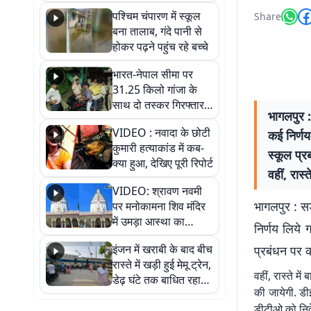
गिरफ्तार
पश्चिम चंपारण में स्कूल
Share
बना तालाब, गंदे पानी से
होकर पढ़ने पहुंच रहे बच्चे
भारत-नेपाल सीमा पर
31.25 किलो गांजा के
साथ दो तस्कर गिरफ्तार,
भागलपुर :
नेपाली नंबर की बाइक
VIDEO : नवादा के छोटी
कई निर्णय
जब्त
कुमारी हत्याकांड में कब-
स्कूल प्र
क्या हुआ, देखिए पूरी रिपोर्ट
वहीं, रास्
VIDEO: श्रावण नवमी
भागलपुर : सड
पर मनोकामना शिव मंदिर
में उमड़ा आस्था का
निर्णय लिये 
सैलाब, हर-हर महादेव के
इंजन में खराबी के बाद बीच
प्रबंधन पर क
जयघोष से गूंजा परिसर
रास्ते में खड़ी हुई मेमू ट्रेन,
वहीं, रास्ते म
डेढ़ घंटे तक बाधित रहा
की जायेगी. डी
आवागमन
डीटीओ को निर्द