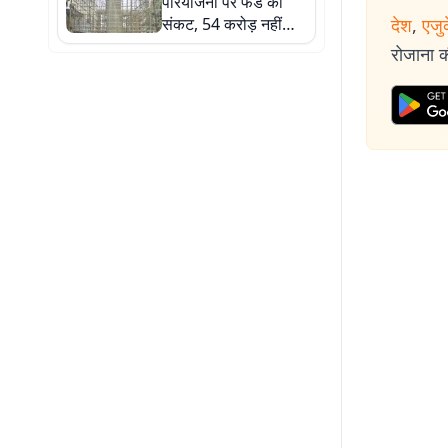
परियोजना पर फंड का
संकट, 54 करोड़ नहीं
देश
,
एजु
मिलने से भूमि हस्तांतरण
रोजाना की
रुका