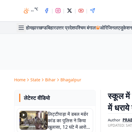
°C
|
|
|
|
--
होम
झारखण्ड
बिहार
उत्तर प्रदेश
पश्चिम बंगाल
ओरिजिनल
एजुकेशन
Home
State
Bihar
Bhagalpur
स्कूल मे
लेटेस्ट वीडियो
में धराय
लिट्टीपाड़ा में डबल मर्डर
कांड का पुलिस ने किया
Author
PRAB
UPDATED:
SAT
खुलासा, 12 घंटे में आरोपी