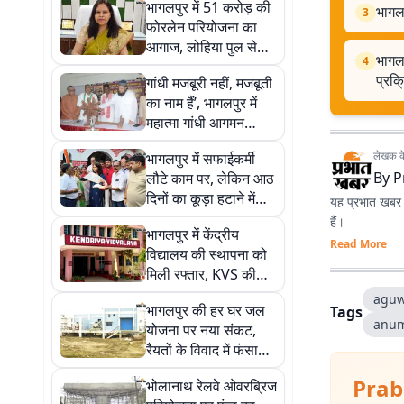
भागलपुर में 51 करोड़ की
भागलप
3
फोरलेन परियोजना का
आगाज, लोहिया पुल से
भागलप
4
NH-80 बायपास तक
प्रक्
गांधी मजबूरी नहीं, मजबूती
सड़क होगी चौड़ी
का नाम हैं’, भागलपुर में
महात्मा गांधी आगमन
शताब्दी समारोह का भव्य
लेखक के 
भागलपुर में सफाईकर्मी
आगाज
By
P
लौटे काम पर, लेकिन आठ
दिनों का कूड़ा हटाने में
यह प्रभात खबर क
लगेगा लंबा समय
हैं।
भागलपुर में केंद्रीय
Read More
विद्यालय की स्थापना को
मिली रफ्तार, KVS की
रिपोर्ट के बाद प्रशासनिक
aguw
भागलपुर की हर घर जल
Tags
प्रक्रिया तेज
anum
योजना पर नया संकट,
रैयतों के विवाद में फंसा
7.56 करोड़ का मुआवजा
Prab
भोलानाथ रेलवे ओवरब्रिज
और निर्माण कार्य