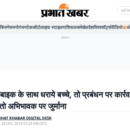
Searc
बिजनेस
मनोरंजन
टेक
ऑटो
लाइफ स्टाइल
राशिफल
धर्म
खेल
देश
विश्व
शॉर्ट्स
वीडियो
ओ
विज्ञापन
ं बाइक के साथ धराये बच्चे, तो प्रबंधन पर कार्रवा
े तो अभिभावक पर जुर्माना
HAT KHABAR DIGITAL DESK
, 28 DEC 2019 07:23 AM (IST)