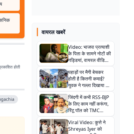
मय
शासनिक
वायरल खबरें
Video: भाजपा प्रत्याशी
के पिता के सामने नोटों की
गड्डियां, वायरल वीडियो
से राजनीति में उबाल,
प्रकाशित होती
पहाड़ों पर मैगी बेचकर
अजित महतो बोले- TMC
होती है कितनी कमाई?
की गंदी चाल
युवक ने गल्ला दिखाया तो
नौकरी वालों के खड़े हो गए
जिंदगी में कभी RSS-BJP
कान
ugachia
के लिए काम नहीं करूंगा,
रिंटू पॉल को TMC
ऑफिस में ले जाकर पीटा,
Viral Video: कुत्ते ने
Video वायरल
Shreyas Iyer को