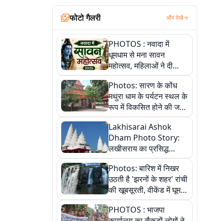
फोटो गैलरी
और देखें
PHOTOS : नवादा में
धूमधाम से मना सावन
महोत्सव, महिलाओं ने दी
सांस्कृतिक प्रस्तुतियां
Photos: सारण के कोंध
मथुरा धाम के पर्यटन स्थल के
रूप में विकसित होने की जगी
आस, 9 तस्वीरों में देखें पूरी
Lakhisarai Ashok
कहानी
Dham Photo Story:
लखीसराय का प्रसिद्ध
अशोक धाम—आस्था,
Photos: बारिश में निखर
श्रृंगार, अनुष्ठान और
उठती है 'झरनों के शहर' रांची
अलौकिक संध्या आरती के
की खूबसूरती, वीकेंड में घूम
विहंगम दृश्य
आएं ये 5 वादियां
PHOTOS : भाजपा
कार्यालय का सैकड़ों लोगों ने