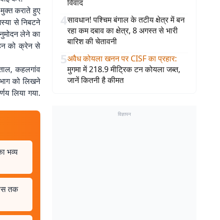
विवाद
क्त कराते हुए
4
सावधान! पश्चिम बंगाल के तटीय क्षेत्र में बन
स्या से निबटने
रहा कम दबाव का क्षेत्र, 8 अगस्त से भारी
नुमोदन लेने का
बारिश की चेतावनी
हन को क्रेन से
5
अवैध कोयला खनन पर CISF का प्रहार
:
पताल, कहलगांव
मुगमा में 218.9 मीट्रिक टन कोयला जब्त,
जानें कितनी है कीमत
िभाग को लिखने
र्णय लिया गया.
विज्ञापन
का भव्य
पास तक