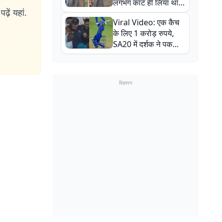
लगभग काट ही लिया था,
ढ़ें यहां.
न्यूजीलैंड सीरीज से पहले
Viral Video: एक कैच
बाल-बाल बचे
के लिए 1 करोड़ रुपये,
SA20 में दर्शक ने पकड़ा
एक हाथ से गजब का कैच
विज्ञापन