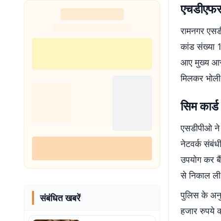
एचडीएफसी 
शुरू
रामनगर एसडीप
कांड संख्या 
आए मुख्य आर
मिलकर भोली-
सिम कार्ड
एसडीपीओ ने 
नेटवर्क संबंध
उपयोग कर बैं
से निकाल ली
पुलिस के अन
संबंधित खबरें
हजार रुपये 