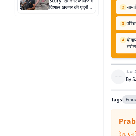
Story: रामनगर कॉलेज में
सामाज
विशाल अजगर की एंट्री,
2
छात्रों में दहशत, देखें
रेस्क्यू की तस्वीरें
पश्चि
3
योगाप
4
भरोस
लेखक के 
By
S
Tags
Frau
Prab
देश
,
एजु