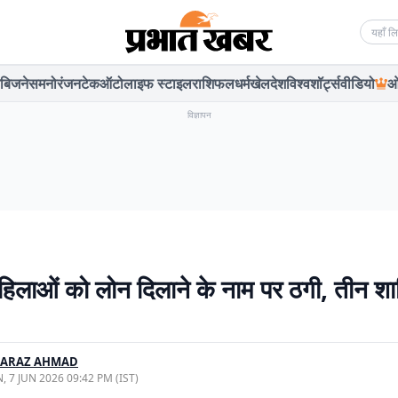
Searc
बिजनेस
मनोरंजन
टेक
ऑटो
लाइफ स्टाइल
राशिफल
धर्म
खेल
देश
विश्व
शॉर्ट्स
वीडियो
ओ
विज्ञापन
हिलाओं को लोन दिलाने के नाम पर ठगी, तीन शा
FARAZ AHMAD
, 7 JUN 2026 09:42 PM (IST)