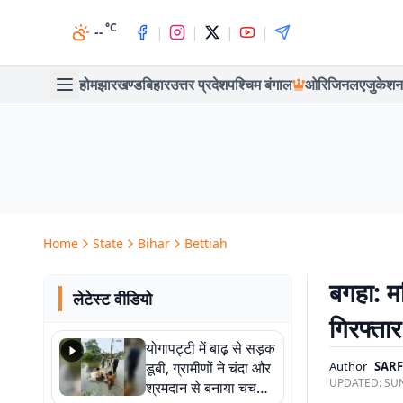
°C
|
|
|
|
--
होम
झारखण्ड
बिहार
उत्तर प्रदेश
पश्चिम बंगाल
ओरिजिनल
एजुकेशन
Home
State
Bihar
Bettiah
बगहा: म
लेटेस्ट वीडियो
गिरफ्तार
योगापट्टी में बाढ़ से सड़क
डूबी, ग्रामीणों ने चंदा और
Author
SAR
UPDATED:
SUN
श्रमदान से बनाया चचरी