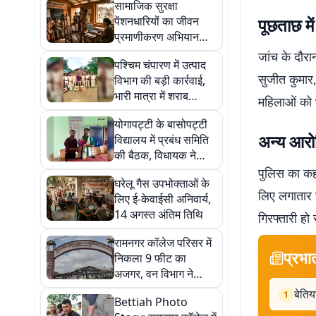
सामाजिक सुरक्षा
पेंशनधारियों का जीवन
पूछताछ मे
प्रमाणीकरण अभियान
तेज, 5,090 लाभार्थी अब
जांच के दौरा
पश्चिम चंपारण में उत्पाद
भी शेष
सुजीत कुमा
विभाग की बड़ी कार्रवाई,
भारी मात्रा में शराब
महिलाओं को भ
बरामद, आठ गिरफ्तार
योगापट्टी के बासोपट्टी
अन्य आरो
विद्यालय में प्रबंध समिति
की बैठक, विधायक ने
विकास कार्यों का दिया
पुलिस का कहन
घरेलू गैस उपभोक्ताओं के
भरोसा
लिए लगातार छ
लिए ई-केवाईसी अनिवार्य,
14 अगस्त अंतिम तिथि
गिरफ्तारी हो
रामनगर कॉलेज परिसर में
प्रभा
निकला 9 फीट का
अजगर, वन विभाग ने
सुरक्षित किया रेस्क्यू
बेतिय
1
Bettiah Photo