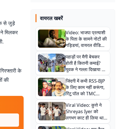
वायरल खबरें
से जुड़े
 ने मिलकर
Video: भाजपा प्रत्याशी
के पिता के सामने नोटों की
ी.
गड्डियां, वायरल वीडियो
से राजनीति में उबाल,
पहाड़ों पर मैगी बेचकर
अजित महतो बोले- TMC
होती है कितनी कमाई?
की गंदी चाल
युवक ने गल्ला दिखाया तो
गिरफ्तारी के
नौकरी वालों के खड़े हो गए
ों की
जिंदगी में कभी RSS-BJP
कान
के लिए काम नहीं करूंगा,
रिंटू पॉल को TMC
ऑफिस में ले जाकर पीटा,
Viral Video: कुत्ते ने
Video वायरल
Shreyas Iyer को
लगभग काट ही लिया था,
न्यूजीलैंड सीरीज से पहले