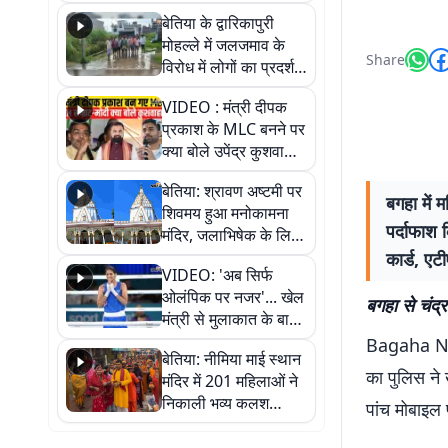
पुल
बेतिया के द्वारिकापुरी
मोहल्ले में जलजमाव के
Share
विरोध में लोगों का प्रदर्शन,
स्थायी समाधान की मांग
VIDEO : मंत्री दीपक
प्रकाश के MLC बनने पर
क्या बोले उपेंद्र कुशवाहा,
सुनिए
बेतिया: श्रावण अष्टमी पर
बगहा में 
शिवमय हुआ मनोकामना
पर्दाफाश 
मंदिर, जलाभिषेक के लिए
लगी लंबी कतारें
कार्ड, एट
VIDEO: 'अब सिर्फ
ओलंपिक पर नजर'... खेल
बगहा से चंद्र
मंत्री से मुलाकात के बाद
जैसमीन लंबोरिया का बड़ा
Bagaha News
बेतिया: नीमिया माई स्थान
बयान
का पुलिस ने 
मंदिर में 201 महिलाओं ने
निकाली भव्य कलश
पांच मोबाइल 
शोभायात्रा, शिवलिंग
प्राण-प्रतिष्ठा महोत्सव