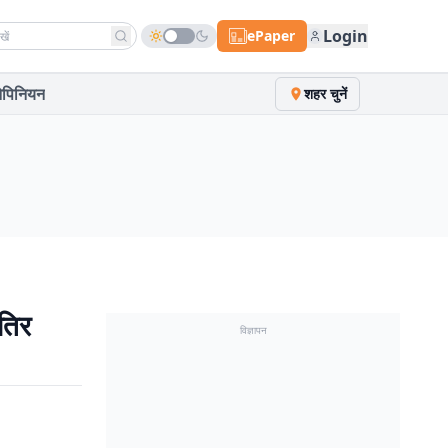
h news
Login
ePaper
पिनियन
शहर चुनें
तिर
विज्ञापन