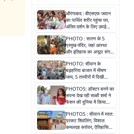
औरंगाबाद : बीएसएफ जवान
का पार्थिव शरीर पहुंचा घर,
अंतिम दर्शन के लिए उमड़े
लोग
PHOTO : सारण के 5
प्रमुख मंदिर, जहां आस्था
और इतिहास का अनूठा संगम,
तस्वीरों में जानिए
PHOTO: सीवान के
बड़हरिया बाजार में भीषण
जाम, 5 तस्वीरों में दिखी
अव्यवस्था
PHOTOS: डॉक्टर बनने का
सपना देख रही साक्षी शर्मा ने
फैशन की दुनिया में किया
कमाल,जानिए बेगूसराय की
PHOTOS : सीवान में स्वत:
बेटी ने कैसे दी अपने सपनों
प्रकट शिवलिंग, विशाल
को उड़ान
कमलदह सरोवर, ऐतिहासिक
महेंद्रनाथ मंदिर और घंटाघर