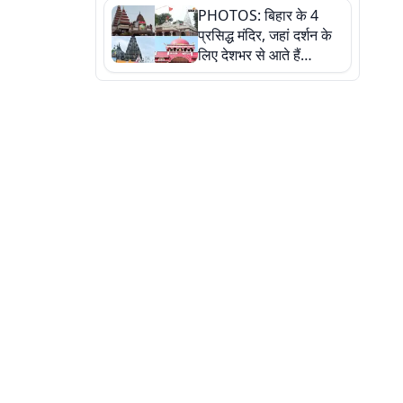
PHOTOS: बिहार के 4
की कहानी, तस्वीरों में देखिए
प्रसिद्ध मंदिर, जहां दर्शन के
लिए देशभर से आते हैं
श्रद्धालु, जानिए इनकी
खासियत