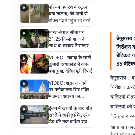
गिरफ्तार
पश्चिम चंपारण में स्कूल
बना तालाब, गंदे पानी से
होकर पढ़ने पहुंच रहे बच्चे
भारत-नेपाल सीमा पर
बेगूसराय 
31.25 किलो गांजा के
साथ दो तस्कर गिरफ्तार,
निरीक्षण
नेपाली नंबर की बाइक
बेटिकट या
VIDEO : नवादा के छोटी
जब्त
35 बेटिक
कुमारी हत्याकांड में कब-
क्या हुआ, देखिए पूरी रिपोर्ट
बेगूसराय : ब
VIDEO: श्रावण नवमी
निरीक्षण क
पर मनोकामना शिव मंदिर
में उमड़ा आस्था का
यात्रियों म
सैलाब, हर-हर महादेव के
यात्रियों को
इंजन में खराबी के बाद बीच
जयघोष से गूंजा परिसर
रास्ते में खड़ी हुई मेमू ट्रेन,
16 हजार रुपय
डेढ़ घंटे तक बाधित रहा
खाना पान काउं
आवागमन
रेलवे स्टेशन 