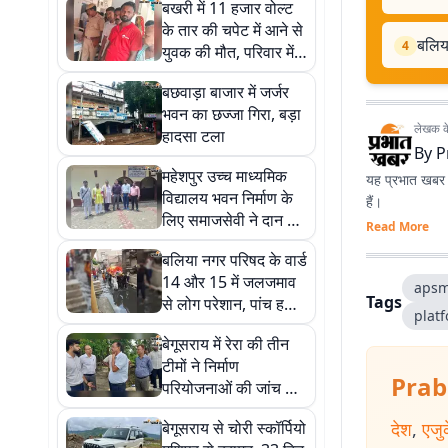
बखरी में 11 हजार वोल्ट
के तार की चपेट में आने से
बलिय
4
युवक की मौत, परिवार में
मचा कोहराम
बछवाड़ा बाजार में जर्जर
भवन का छज्जा गिरा, बड़ा
लेखक के 
हादसा टला
By
P
महेशपुर उच्च माध्यमिक
यह प्रभात खबर क
विद्यालय भवन निर्माण के
हैं।
लिए समाजसेवी ने दान की
Read More
19 कट्ठा एक धुर जमीन
बलिया नगर परिषद के वार्ड
14 और 15 में जलजमाव
apsm
Tags
से लोग परेशान, पांच हजार
plat
आबादी प्रभावित
बेगूसराय में रेरा की तीन
टीमों ने निर्माण
Prab
परियोजनाओं की जांच की,
नियम उल्लंघन पर होगी
बेगूसराय से चोरी स्कॉर्पियो
देश
,
एजु
कार्रवाई