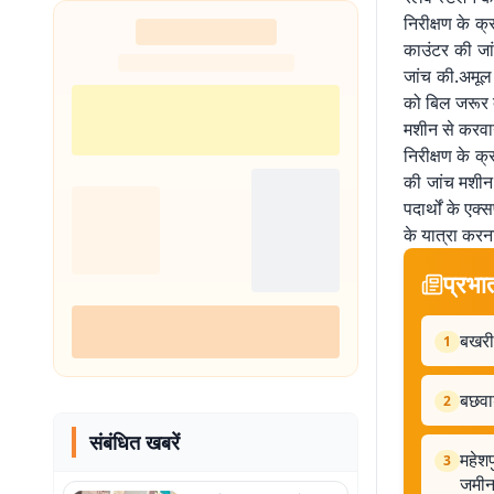
निरीक्षण के क्
काउंटर की जां
जांच की.अमूल
को बिल जरूर द
मशीन से करवा
निरीक्षण के क्
की जांच मशीन 
पदार्थों के एक
के यात्रा करन
प्रभा
बखरी 
1
बछवाड
2
संबंधित खबरें
महेशप
3
जमी