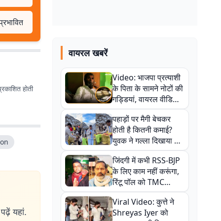
प्रभावित
वायरल खबरें
Video: भाजपा प्रत्याशी
के पिता के सामने नोटों की
प्रकाशित होती
गड्डियां, वायरल वीडियो
से राजनीति में उबाल,
पहाड़ों पर मैगी बेचकर
अजित महतो बोले- TMC
होती है कितनी कमाई?
की गंदी चाल
युवक ने गल्ला दिखाया तो
ion
नौकरी वालों के खड़े हो गए
जिंदगी में कभी RSS-BJP
कान
के लिए काम नहीं करूंगा,
रिंटू पॉल को TMC
ऑफिस में ले जाकर पीटा,
Viral Video: कुत्ते ने
Video वायरल
ढ़ें यहां.
Shreyas Iyer को