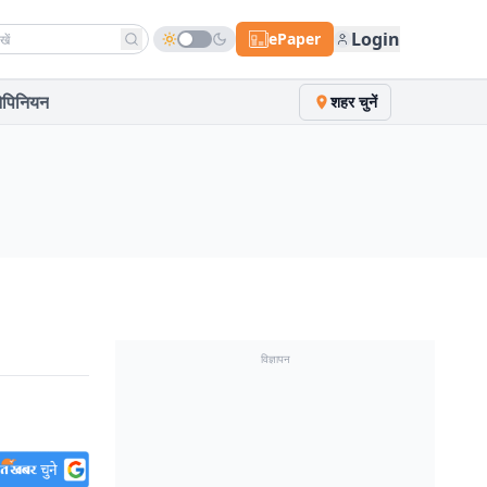
h news
Login
ePaper
पिनियन
शहर चुनें
विज्ञापन