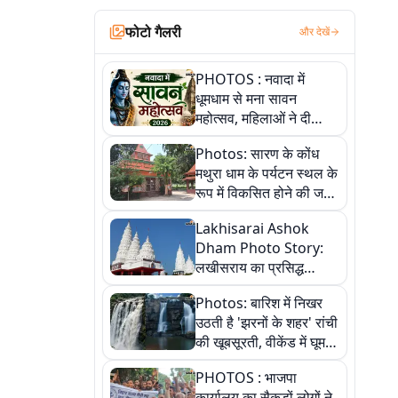
फोटो गैलरी
और देखें
PHOTOS : नवादा में
धूमधाम से मना सावन
महोत्सव, महिलाओं ने दी
सांस्कृतिक प्रस्तुतियां
Photos: सारण के कोंध
मथुरा धाम के पर्यटन स्थल के
रूप में विकसित होने की जगी
आस, 9 तस्वीरों में देखें पूरी
Lakhisarai Ashok
कहानी
Dham Photo Story:
लखीसराय का प्रसिद्ध
अशोक धाम—आस्था,
Photos: बारिश में निखर
श्रृंगार, अनुष्ठान और
उठती है 'झरनों के शहर' रांची
अलौकिक संध्या आरती के
की खूबसूरती, वीकेंड में घूम
विहंगम दृश्य
आएं ये 5 वादियां
PHOTOS : भाजपा
कार्यालय का सैकड़ों लोगों ने