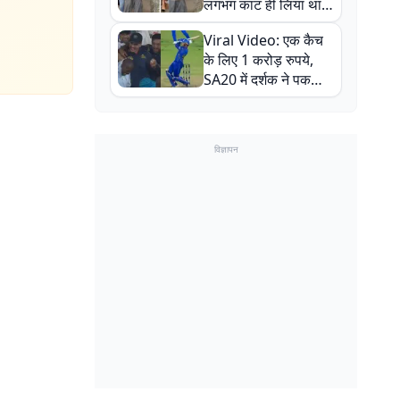
लगभग काट ही लिया था,
न्यूजीलैंड सीरीज से पहले
Viral Video: एक कैच
बाल-बाल बचे
के लिए 1 करोड़ रुपये,
SA20 में दर्शक ने पकड़ा
एक हाथ से गजब का कैच
विज्ञापन