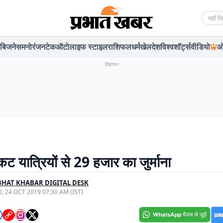
Searc
बिजनेस
मनोरंजन
टेक
ऑटो
लाइफ स्टाइल
राशिफल
धर्म
खेल
देश
विश्व
शॉर्ट्स
वीडियो
ओ
विज्ञापन
ट यात्रियों से 29 हजार का जुर्माना
HAT KHABAR DIGITAL DESK
, 24 OCT 2019 07:30 AM (IST)