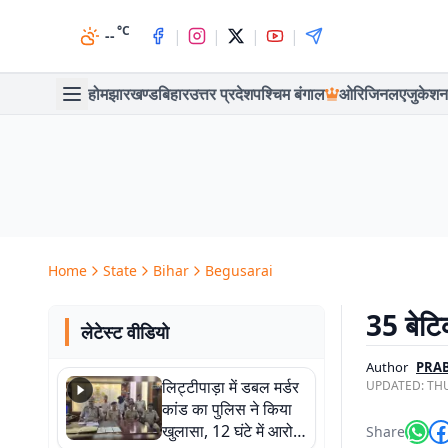
°C
|
|
|
|
--
होम
झारखण्ड
बिहार
उत्तर प्रदेश
पश्चिम बंगाल
ओरिजिनल
एजुकेशन
Home
State
Bihar
Begusarai
35 बेटिक
लेटेस्ट वीडियो
Author
PRAB
लिट्टीपाड़ा में डबल मर्डर
UPDATED:
THU
कांड का पुलिस ने किया
खुलासा, 12 घंटे में आरोपी
Share