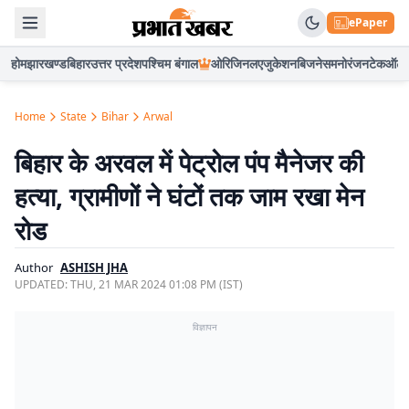
ePaper
होम
झारखण्ड
बिहार
उत्तर प्रदेश
पश्चिम बंगाल
ओरिजिनल
एजुकेशन
बिजनेस
मनोरंजन
टेक
ऑटो
Home
State
Bihar
Arwal
बिहार के अरवल में पेट्रोल पंप मैनेजर की
हत्या, ग्रामीणों ने घंटों तक जाम रखा मेन
रोड
Author
ASHISH JHA
UPDATED:
THU, 21 MAR 2024 01:08 PM (IST)
विज्ञापन