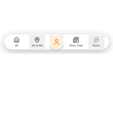
होम
आप का शहर
News Snap
Shorts
Follow us on
X
Download Mobile App