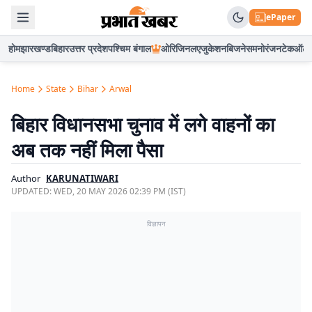
ePaper
होम
झारखण्ड
बिहार
उत्तर प्रदेश
पश्चिम बंगाल
ओरिजिनल
एजुकेशन
बिजनेस
मनोरंजन
टेक
ऑटो
Home
State
Bihar
Arwal
बिहार विधानसभा चुनाव में लगे वाहनों का
अब तक नहीं मिला पैसा
Author
KARUNATIWARI
UPDATED:
WED, 20 MAY 2026 02:39 PM (IST)
विज्ञापन