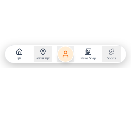
होम
आप का शहर
News Snap
Shorts
Follow us on
X
Download Mobile App