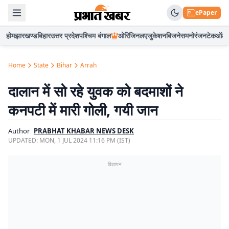
ePaper
होम
झारखण्ड
बिहार
उत्तर प्रदेश
पश्चिम बंगाल
ओरिजिनल
एजुकेशन
बिजनेस
मनोरंजन
टेक
ऑटो
Home
State
Bihar
Arrah
दालान में सो रहे युवक को बदमाशों ने
कनपटी में मारी गोली, गयी जान
Author
PRABHAT KHABAR NEWS DESK
UPDATED:
MON, 1 JUL 2024 11:16 PM (IST)
विज्ञापन