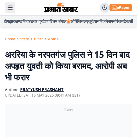
ePaper
होम
झारखण्ड
बिहार
उत्तर प्रदेश
पश्चिम बंगाल
ओरिजिनल
एजुकेशन
बिजनेस
मनोरंजन
टेक
ऑटो
Home
State
Bihar
Araria
अररिया के नरपतगंज पुलिस ने 15 दिन बाद
अपहृत युवती को किया बरामद, आरोपी अब
भी फरार
Author
PRATYUSH PRASHANT
UPDATED:
SAT, 16 MAY 2026 09:41 AM (IST)
विज्ञापन