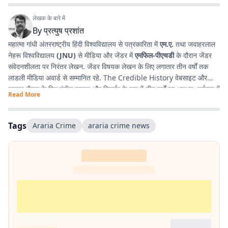
लेखक के बारे में
By
प्रत्युष प्रशांत
महात्मा गांधी अंतरराष्ट्रीय हिंदी विश्वविद्यालय से पत्रकारिता में
एम.ए.
तथा जवाहरलाल
नेहरू विश्वविद्यालय
(JNU)
से मीडिया और जेंडर में
एमफिल-पीएचडी
के दौरान जेंडर
संवेदनशीलता पर निरंतर लेखन. जेंडर विषयक लेखन के लिए लगातार तीन वर्षों तक
लाडली मीडिया अवार्ड से सम्मानित रहे. The Credible History वेबसाइट और
यूट्यूब चैनल के लिए कंटेंट राइटर और रिसर्चर के रूप में तीन वर्षों का अनुभव. वर्तमान में
Read More
प्रभात खबर डिजिटल
, बिहार में राजनीति और समसामयिक मुद्दों पर लेखन कर रहे हैं.
किताबें पढ़ने, वायलिन बजाने और कला-साहित्य में गहरी रुचि रखते हैं तथा बिहार को
सामाजिक, सांस्कृतिक और राजनीतिक दृष्टि से समझने में विशेष दिलचस्पी.
Tags
Araria Crime
araria crime news