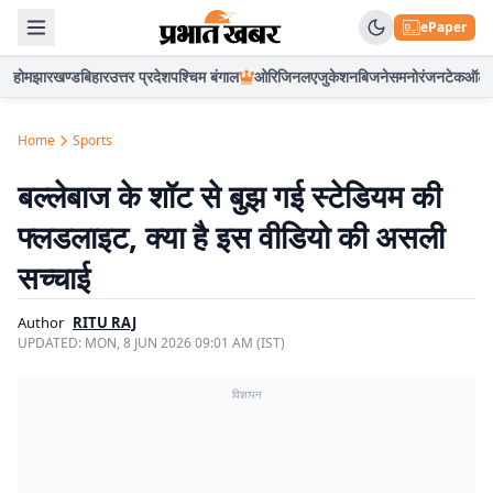
ePaper
होम
झारखण्ड
बिहार
उत्तर प्रदेश
पश्चिम बंगाल
ओरिजिनल
एजुकेशन
बिजनेस
मनोरंजन
टेक
ऑटो
Home
Sports
बल्लेबाज के शॉट से बुझ गई स्टेडियम की
फ्लडलाइट, क्या है इस वीडियो की असली
सच्चाई
Author
RITU RAJ
UPDATED:
MON, 8 JUN 2026 09:01 AM (IST)
विज्ञापन