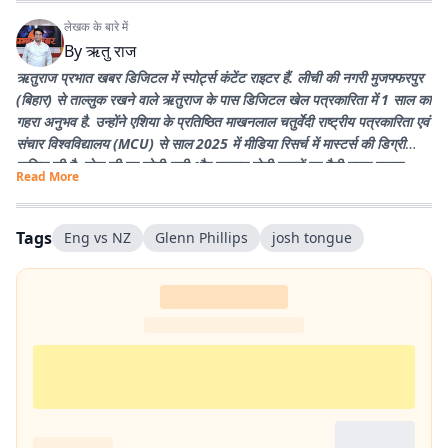
लेखक के बारे में
By
ऋतु राज
ऋतुराज प्रभात खबर डिजिटल में स्पोर्ट्स कंटेंट राइटर हैं. लीची की नगरी मुजफ्फरपुर
(बिहार) से ताल्लुक रखने वाले ऋतुराज के पास डिजिटल खेल पत्रकारिता में 1 साल का
गहरा अनुभव है. उन्होंने एशिया के प्रतिष्ठित माखनलाल चतुर्वेदी राष्ट्रीय पत्रकारिता एवं
संचार विश्वविद्यालय (MCU) से साल 2025 में मीडिया रिसर्च में मास्टर्स की डिग्री
हासिल की है. खेल की हर छोटी-बड़ी और वायरल होती खबरों पर पैनी नजर रखना
Read More
उनकी खासियत है. उनका मुख्य लक्ष्य प्रभात खबर के पाठकों तक खेल जगत की हर
सटीक और विश्लेषण से भरी खबर सबसे पहले पहुंचाना है. पढ़ने और क्रिकेट खेलने के
शौकीन ऋतुराज खेल को सिर्फ कवर नहीं करते, बल्कि उसकी बारीकियों को जीते हैं.
Tags
Eng vs NZ
Glenn Phillips
josh tongue